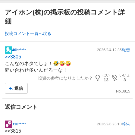
アイホン(株)の掲示板の投稿コメント詳
細
投稿コメント一覧へ戻る
報告
40b*****
2026/2/4 12:35
掲
>>
3805
示
こんなのネタでしょ！🤣🤪🤪
板
問い合わせ多いんだろーな！
記
はい
いいえ
投資の参考になりましたか？
事
13
3
返信
No.
3815
返信コメント
報告
316*****
2026/2/8 23:10
掲
>>
3815
示