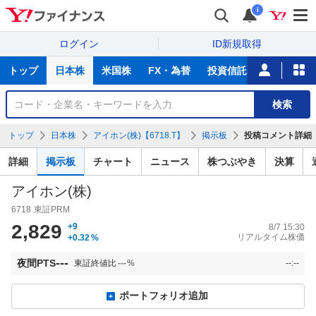
i
ログイン
ID新規取得
主
トップ
日本株
米国株
FX・為替
投資信託
ニュース
な
サ
銘
検索
ー
柄
ビ
を
トップ
日本株
アイホン(株)【6718.T】
掲示板
投稿コメント詳細
ス
検
索
詳細
掲示板
チャート
ニュース
株つぶやき
決算
アイホン(株)
6718
東証PRM
2,829
+9
8/7 15:30
リアルタイム株価
+0.32
%
---
夜間PTS
東証終値比
---
%
--:--
ポートフォリオ追加