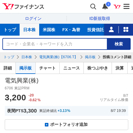
i
ログイン
ID新規取得
主
トップ
日本株
米国株
FX・為替
投資信託
ニュース
な
サ
銘
検索
ー
柄
ビ
を
トップ
日本株
電気興業(株)【6706.T】
掲示板
投稿コメント詳細
ス
検
索
詳細
掲示板
チャート
ニュース
株つぶやき
決算
電気興業(株)
6706
東証PRM
3,200
-20
8/7
リアルタイム株価
-0.62
%
3,300
夜間PTS
東証終値比
+3.13
%
8/7 19:39
ポートフォリオ追加