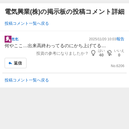
電気興業(株)の掲示板の投稿コメント詳細
投稿コメント一覧へ戻る
報告
乞乞
2025/11/20 10:03
掲
何やここ…出来高終わってるのにかち上げてる…
示
はい
いいえ
投資の参考になりましたか？
板
40
0
記
返信
No.
6206
事
投稿コメント一覧へ戻る