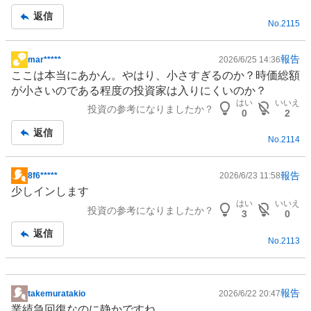
返信
No.
2115
報告
mar*****
2026/6/25 14:36
掲
ここは本当にあかん。やはり、小さすぎるのか？時価総額
示
が小さいのである程度の投資家は入りにくいのか？
板
はい
いいえ
投資の参考になりましたか？
記
0
2
事
返信
No.
2114
報告
8f6*****
2026/6/23 11:58
掲
少しインします
示
はい
いいえ
投資の参考になりましたか？
板
3
0
記
返信
No.
2113
事
報告
takemuratakio
2026/6/22 20:47
掲
業績急回復なのに静かですね。