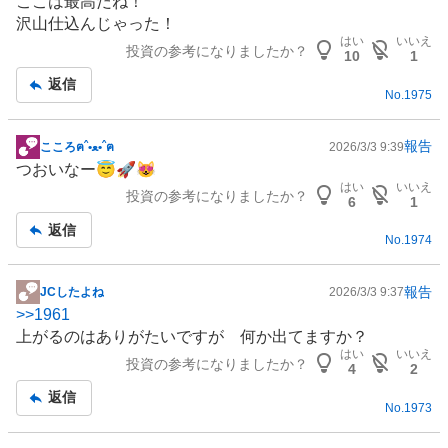
ここは最高だね！
示
沢山仕込んじゃった！
板
はい
いいえ
投資の参考になりましたか？
記
10
1
事
返信
No.
1975
報告
こころฅˆ•ﻌ•ˆฅ
2026/3/3 9:39
掲
つおいなー😇🚀😻
示
はい
いいえ
投資の参考になりましたか？
板
6
1
記
返信
No.
1974
事
報告
JCしたよね
2026/3/3 9:37
掲
>>
1961
示
上がるのはありがたいですが 何か出てますか？
板
はい
いいえ
投資の参考になりましたか？
記
4
2
事
返信
No.
1973