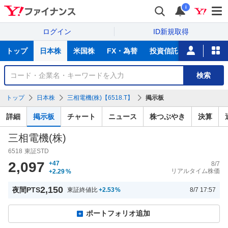
i
ログイン
ID新規取得
主
トップ
日本株
米国株
FX・為替
投資信託
ニュース
な
サ
銘
検索
ー
柄
ビ
を
トップ
日本株
三相電機(株)【6518.T】
掲示板
ス
検
索
詳細
掲示板
チャート
ニュース
株つぶやき
決算
三相電機(株)
6518
東証STD
2,097
+47
8/7
リアルタイム株価
+2.29
%
2,150
夜間PTS
東証終値比
+2.53
%
8/7 17:57
ポートフォリオ追加