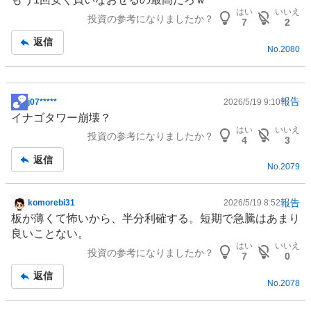
示
はい
いいえ
投資の参考になりましたか？
板
7
2
記
返信
No.
2080
事
報告
j07*****
2026/5/19 9:10
掲
イナゴタワー崩壊？
示
はい
いいえ
投資の参考になりましたか？
板
4
3
記
返信
No.
2079
事
報告
komorebi31
2026/5/19 8:52
掲
板が薄くて怖いから、半分利確する。短期で急騰はあまり
示
良いことない。
板
はい
いいえ
投資の参考になりましたか？
記
7
0
事
返信
No.
2078