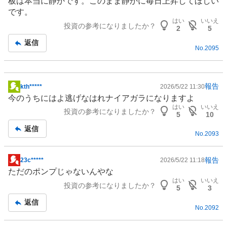
板は本当に静かです。このまま静かに毎日上昇してほしい
板
です。
記
はい
いいえ
投資の参考になりましたか？
事
2
5
返信
No.
2095
報告
kth*****
2026/5/22 11:30
掲
今のうちにはよ逃げなはれナイアガラになりますよ
示
はい
いいえ
投資の参考になりましたか？
板
5
10
記
返信
No.
2093
事
報告
23c*****
2026/5/22 11:18
掲
ただの
ポンプ
じゃないんやな
示
はい
いいえ
投資の参考になりましたか？
板
5
3
記
返信
No.
2092
事