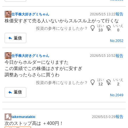
報告
仕手株大好きグミちゃん
2026/5/15 13:22
掲
株価安すぎて売る人いないからスルスル上がって行くな
示
はい
いいえ
投資の参考になりましたか？
板
10
0
記
返信
No.
2052
事
報告
仕手株大好きグミちゃん
2026/5/15 10:52
掲
今日からホルダーになりますた
示
この業績でこの株価はさすがに安すぎ
板
調整あったらさらに買うわ
記
はい
いいえ
投資の参考になりましたか？
事
12
2
返信
No.
2049
報告
takemuratakio
2026/5/15 0:29
掲
次のストップ高は ＋400円！
示