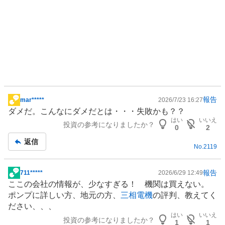
報告
mar*****
2026/7/23 16:27
掲
ダメだ。こんなにダメだとは・・・失敗かも？？
示
はい
いいえ
投資の参考になりましたか？
板
0
2
記
返信
No.
2119
事
報告
711*****
2026/6/29 12:49
掲
ここの会社の情報が、少なすぎる！ 機関は買えない。
示
ポンプ
に詳しい方、地元の方、
三相電機
の評判、教えてく
板
ださい、、、
記
はい
いいえ
投資の参考になりましたか？
事
1
1