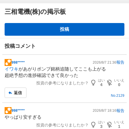
三相電機(株)の掲示板
掲
投稿
示
板
投稿コメント
報告
998*****
2026/8/7 21:36
掲
イワキ
があがり
ポンプ
銘柄追随してここも上がる
示
超絶予想の進捗確認できて良かった
板
はい
いいえ
投資の参考になりましたか？
記
4
0
事
返信
No.
2129
報告
998*****
2026/8/7 18:16
掲
やっぱり安すぎる
示
はい
いいえ
投資の参考になりましたか？
板
3
1