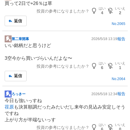
買って2日で+26％は草
示
はい
いいえ
投資の参考になりましたか？
板
4
2
記
返信
No.
2065
事
報告
第二章開幕
2026/5/18 13:19
掲
いい銘柄だと思うけど
示
板
3空今から買いづらいんだよな〜
記
はい
いいえ
投資の参考になりましたか？
事
6
1
返信
No.
2064
報告
ろっきー
2026/5/18 12:34
掲
今日も強いっすね
示
荏原
も決算順調だったみたいだし来年の見込み安定しそう
板
ですね
記
上がり方が半端ないっす
事
はい
いいえ
投資の参考になりましたか？
6
0