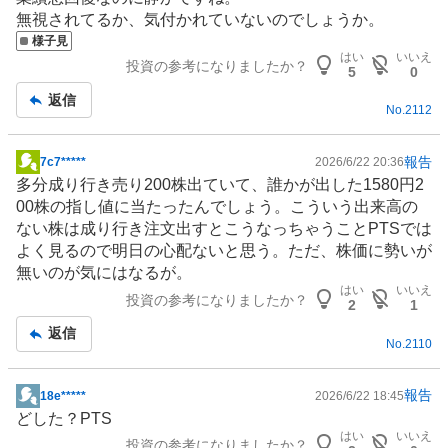
示
無視されてるか、気付かれていないのでしょうか。
板
様子見
記
はい
いいえ
投資の参考になりましたか？
事
5
0
返信
No.
2112
報告
7c7*****
2026/6/22 20:36
掲
多分成り行き売り200株出ていて、誰かが出した1580円2
示
00株の指し値に当たったんでしょう。こういう出来高の
板
ない株は成り行き注文出すとこうなっちゃうことPTSでは
記
よく見るので明日の心配ないと思う。ただ、株価に勢いが
事
無いのが気にはなるが。
はい
いいえ
投資の参考になりましたか？
2
1
返信
No.
2110
報告
18e*****
2026/6/22 18:45
掲
どした？PTS
示
はい
いいえ
投資の参考になりましたか？