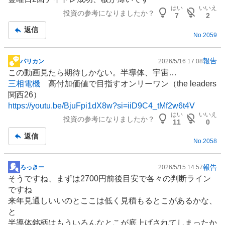
示
はい
いいえ
投資の参考になりましたか？
板
7
2
記
返信
No.
2059
事
報告
パリカン
2026/5/16 17:08
掲
この動画見たら期待しかない。
半導体
、宇宙…
示
三相電機
高付加価値で目指すオンリーワン（the leaders
板
関西26）
記
https://youtu.be/BjuFpi1dX8w?si=iiD9C4_tMf2w6t4V
事
はい
いいえ
投資の参考になりましたか？
11
0
返信
No.
2058
報告
ろっきー
2026/5/15 14:57
掲
そうですね、まずは2700円前後目安で各々の判断ライン
示
ですね
板
来年見通しいいのとここは低く見積もるとこがあるかな、
記
と
事
半導体
銘柄はもういろんなとこが底上げされてしまったか