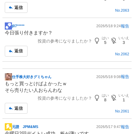
返信
No.
2063
報告
j07*****
2026/5/18 9:24
掲
今日張り付きますか？
示
はい
いいえ
投資の参考になりましたか？
板
5
3
記
返信
No.
2062
事
報告
仕手株大好きグミちゃん
2026/5/18 9:08
掲
もっと買っとけばよかったｗ
示
そら売りたい人おらんわな
板
はい
いいえ
投資の参考になりましたか？
記
8
1
事
返信
No.
2061
報告
元證 JPM&MS
2026/5/17 9:47
掲
金曜日2回デイトレ成功、板が薄いです