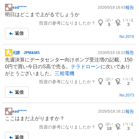
報告
ead*****
2026/5/18 18:43
掲
明日はどこまで上がるでしょうか
示
はい
いいえ
投資の参考になりましたか？
板
5
3
記
返信
No.
2074
事
報告
元證 JPM&MS
2026/5/18 18:22
掲
先週決算に
データセンター
向けポンプ受注増の記載、150
示
0円で買い今日のS高で売る。
テラドローン
に次いであり
板
がとうございました。
三相電機
記
はい
いいえ
投資の参考になりましたか？
事
8
2
返信
No.
2073
報告
ead*****
2026/5/18 16:11
掲
ここはまだ上がりますか？
示
はい
いいえ
投資の参考になりましたか？
板
18
3
記
返信