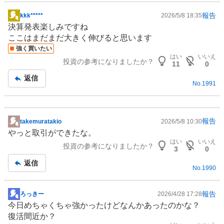
報告
kkk*****
2026/5/8 18:35
掲
決算発表楽しみですね
示
ここはまだまだ大きく伸びると思います
板
強く買いたい
記
はい
いいえ
投資の参考になりましたか？
事
11
0
返信
No.
1991
報告
takemuratakio
2026/5/8 10:30
掲
やっと取引ができたな。
示
はい
いいえ
投資の参考になりましたか？
板
3
0
記
返信
No.
1990
事
報告
ろっきー
2026/4/28 17:28
掲
今日めちゃくちゃ強かったけどなんかあったのかな？
示
復活間近か？
板