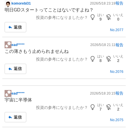
報告
komorebi31
2026/5/18 23:19
掲
明日GDスタートってことはないですよね？
示
はい
いいえ
投資の参考になりましたか？
板
9
0
記
返信
No.
2077
事
報告
ead*****
2026/5/18 21:11
掲
この薄さもう止められませんね
示
はい
いいえ
投資の参考になりましたか？
板
8
2
記
返信
No.
2076
事
報告
ead*****
2026/5/18 20:15
掲
宇宙に
半導体
示
はい
いいえ
投資の参考になりましたか？
板
7
2
記
返信
No.
2075
事