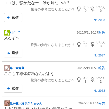
ココは、静かだなー！誰か居ないの？
示
はい
いいえ
投資の参考になりましたか？
板
0
0
記
返信
No.
2088
事
報告
kth*****
2026/5/21 10:17
掲
来るぞ〜
示
はい
いいえ
投資の参考になりましたか？
板
0
3
記
返信
No.
2087
事
報告
第二章開幕
2026/5/19 10:28
掲
ここも
半導体
銘柄なんだよな
示
はい
いいえ
投資の参考になりましたか？
板
3
2
記
返信
No.
2082
事
報告
仕手株大好きグミちゃん
2026/5/19 9:14
掲
もう1回安く買いなおせるの最高だろｗ