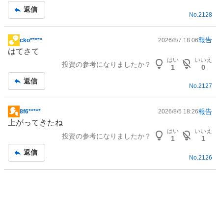
記
返信
No.
2128
事
報告
cko*****
2026/8/7 18:06
掲
はてさて
示
はい
いいえ
投資の参考になりましたか？
板
1
0
記
返信
No.
2127
事
報告
8f6*****
2026/8/5 18:26
掲
上がってきたね
示
はい
いいえ
投資の参考になりましたか？
板
1
1
記
返信
No.
2126
事