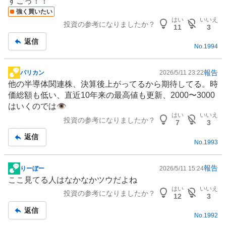
すごっ！！
記
強く買いたい
事
はい
いいえ
投資の参考になりましたか？
11
3
返信
No.
1994
報告
パリカン
2026/5/11 23:22
掲
他の
半導体
関連株、決算後上がってるから期待してる。時
示
価総額も低い、直近10年来の最高値も更新、2000〜3000
板
はいくのでは👁️
記
はい
いいえ
投資の参考になりましたか？
事
7
3
返信
No.
1993
報告
りーぼー
2026/5/11 15:24
掲
ここ見てる人はなかなかツウだよね
示
はい
いいえ
投資の参考になりましたか？
板
12
3
記
返信
No.
1992
事