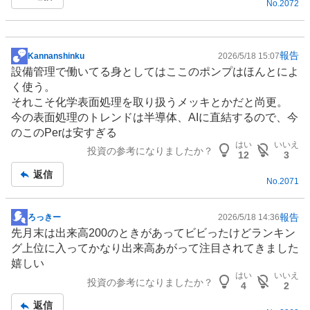
No.
2072
事
報告
Kannanshinku
2026/5/18 15:07
掲
設備管理で働いてる身としてはここの
ポンプ
はほんとによ
示
く使う。
板
それこそ化学表面処理を取り扱うメッキとかだと尚更。
記
今の表面処理のトレンドは
半導体
、AIに直結するので、今
事
のこのPerは安すぎる
はい
いいえ
投資の参考になりましたか？
12
3
返信
No.
2071
報告
ろっきー
2026/5/18 14:36
掲
先月末は出来高200のときがあってビビったけどランキン
示
グ上位に入ってかなり出来高あがって注目されてきました
板
嬉しい
記
はい
いいえ
投資の参考になりましたか？
事
4
2
返信