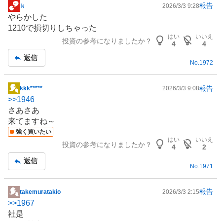
報告
ｋ
2026/3/3 9:28
掲
やらかした
示
1210で損切りしちゃった
板
はい
いいえ
投資の参考になりましたか？
記
4
4
事
返信
No.
1972
報告
kkk*****
2026/3/3 9:08
掲
>>
1946
示
さあさあ
板
来てますね～
記
強く買いたい
事
はい
いいえ
投資の参考になりましたか？
4
2
返信
No.
1971
報告
takemuratakio
2026/3/3 2:15
掲
>>
1967
示
社是
板