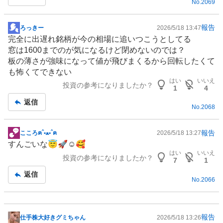
No.
2069
報告
ろっきー
2026/5/18 13:47
掲
完全に出遅れ銘柄が今の相場に追いつこうとしてる
示
窓は1600までのが気になるけど閉めないのでは？
板
板の薄さが強味になって値が飛びまくるから回転したくて
記
も怖くてできない
事
はい
いいえ
投資の参考になりましたか？
1
4
返信
No.
2068
報告
こころฅˆ•ﻌ•ˆฅ
2026/5/18 13:27
掲
すんごいな😇🚀☺️🥰
示
はい
いいえ
投資の参考になりましたか？
板
7
1
記
返信
No.
2066
事
報告
仕手株大好きグミちゃん
2026/5/18 13:26
掲