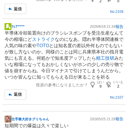
板
2
0
記
返信
No.
2109
事
報告
7c7*****
2026/6/18 21:34
掲
半導体冷却装置向けのブラシレス
ポンプ
を受注生産なんて
示
今の相場にど
ストライク
なのになあ。隠れ
半導体
関連株で
板
人気の味の素や
TOTO
とは知名度の差以外何ものでもない
記
が致し方ないのか。同様のことは同じ兵庫県本社の指月電
事
気にも言える。何処かで知名度アップしたら
精工技研
みた
いな相場になってもおかしくないがホンの少しの売り物で
値を崩すからね。今日マイナスで引けてしまうんだから。
いつか皆んなに知ってもらえる日が来ることを祈る
はい
いいえ
投資の参考になりましたか？
9
2
返信
No.
2107
報告
仕手株大好きグミちゃん
2026/5/25 21:29
掲
短期間での爆益は久々で楽しい
示