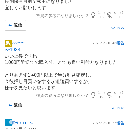
長期保有目的で株主になりました
示
宜しくお願いします
板
はい
いいえ
投資の参考になりましたか？
記
13
1
事
返信
No.
1979
報告
kkk*****
2026/3/3 10:43
掲
>>
1933
示
いい上昇ですね
板
1,000円近辺での購入分、とても良い利益となりました
記
事
とりあえず1,400円以上で半分利益確定し、
今後押し目買いをするか追随買いするか、
様子を見たいと思います
はい
いいえ
投資の参考になりましたか？
8
3
返信
No.
1978
報告
百代 ムロヨシ
2026/3/3 10:27
掲