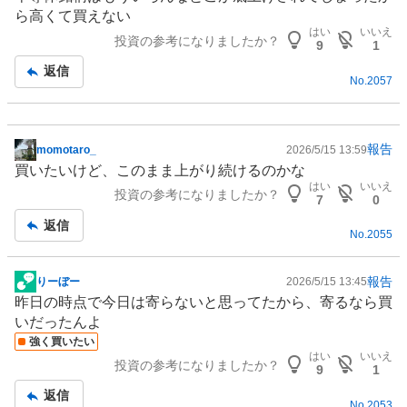
ら高くて買えない
はい
いいえ
投資の参考になりましたか？
9
1
返信
No.
2057
報告
momotaro_
2026/5/15 13:59
掲
買いたいけど、このまま上がり続けるのかな
示
はい
いいえ
投資の参考になりましたか？
板
7
0
記
返信
No.
2055
事
報告
りーぼー
2026/5/15 13:45
掲
昨日の時点で今日は寄らないと思ってたから、寄るなら買
示
いだったんよ
板
強く買いたい
記
はい
いいえ
投資の参考になりましたか？
事
9
1
返信
No.
2053