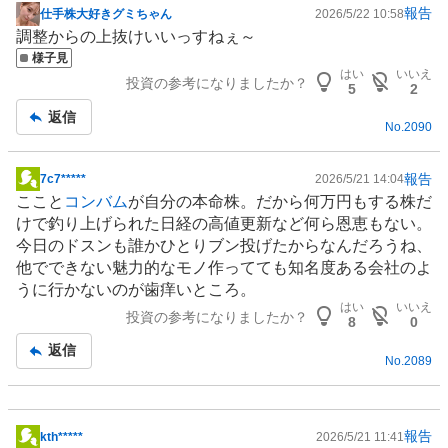
報告
仕手株大好きグミちゃん
2026/5/22 10:58
掲
調整からの上抜けいいっすねぇ～
示
様子見
板
はい
いいえ
投資の参考になりましたか？
記
5
2
事
返信
No.
2090
報告
7c7*****
2026/5/21 14:04
掲
ここと
コンバム
が自分の本命株。だから何万円もする株だ
示
けで釣り上げられた日経の高値更新など何ら恩恵もない。
板
今日のドスンも誰かひとりブン投げたからなんだろうね、
記
他でできない魅力的なモノ作ってても知名度ある会社のよ
事
うに行かないのが歯痒いところ。
はい
いいえ
投資の参考になりましたか？
8
0
返信
No.
2089
報告
kth*****
2026/5/21 11:41
掲