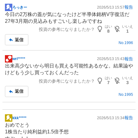
報告
ろっきー
2026/5/13 15:57
掲
今日の2万株の蓋が気になったけど
半導体
銘柄V字復活だ
示
27年3月期の見込みもすごいし楽しみですね
板
はい
いいえ
投資の参考になりましたか？
記
8
1
事
返信
No.
1996
報告
wri*****
2026/5/13 15:43
掲
出来高少ないから明日も買える可能性あるかな。結果論や
示
けどもう少し買っておくんだった
板
はい
いいえ
投資の参考になりましたか？
記
7
3
事
返信
No.
1995
報告
kkk*****
2026/5/13 15:34
掲
おめでとう
示
1株当たり純利益約1.5倍予想
板