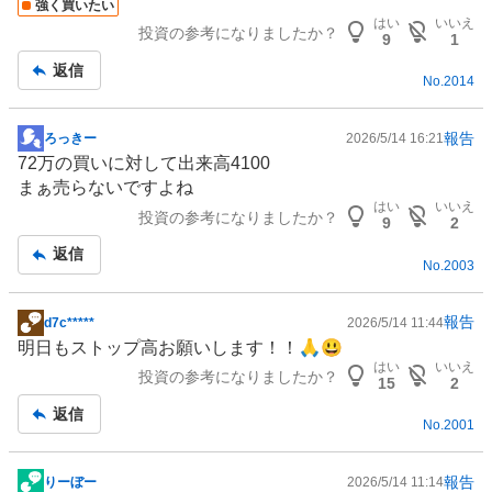
強く買いたい
板
はい
いいえ
投資の参考になりましたか？
記
9
1
事
返信
No.
2014
報告
ろっきー
2026/5/14 16:21
掲
72万の買いに対して出来高4100
示
まぁ売らないですよね
板
はい
いいえ
投資の参考になりましたか？
記
9
2
事
返信
No.
2003
報告
d7c*****
2026/5/14 11:44
掲
明日もストップ高お願いします！！🙏😃
示
はい
いいえ
投資の参考になりましたか？
板
15
2
記
返信
No.
2001
事
報告
りーぼー
2026/5/14 11:14