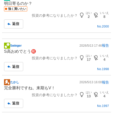
掲
明日寄るのか？
示
強く買いたい
板
はい
いいえ
投資の参考になりましたか？
記
2
8
事
返信
No.
2000
報告
Swinger
2026/5/13 17:46
掲
S高おめでとう㊗️
示
はい
いいえ
投資の参考になりましたか？
板
17
4
記
返信
No.
1998
事
報告
たかし
2026/5/13 16:00
掲
完全勝利ですね。来期もV！
示
はい
いいえ
投資の参考になりましたか？
板
13
4
記
返信
No.
1997
事