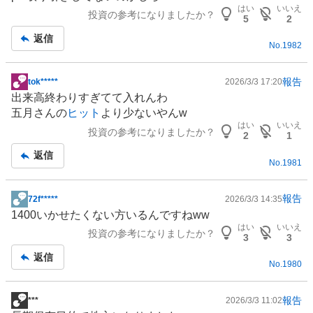
板
はい
いいえ
投資の参考になりましたか？
記
5
2
事
返信
No.
1982
報告
tok*****
2026/3/3 17:20
掲
出来高終わりすぎてて入れんわ
示
五月さんの
ヒット
より少ないやんw
板
はい
いいえ
投資の参考になりましたか？
記
2
1
事
返信
No.
1981
報告
72f*****
2026/3/3 14:35
掲
1400いかせたくない方いるんですねww
示
はい
いいえ
投資の参考になりましたか？
板
3
3
記
返信
No.
1980
事
報告
***
2026/3/3 11:02
掲