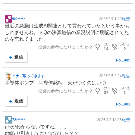
報告
9f0*****
2026/3/7 1:23
掲
最近の急騰は
生成AI
関連として買われていたという事かも
示
しれませんね。３Qの決算短信の業況説明に明記されてた
板
のを忘れてました。
記
はい
いいえ
投資の参考になりましたか？
事
14
2
返信
No.
1985
報告
イナゴ取ってきます
2026/3/5 9:34
掲
半導体ポンプ
半導体
銘柄 火がつくのはいつ
示
はい
いいえ
投資の参考になりましたか？
板
37
1
記
返信
No.
1983
事
報告
72f*****
2026/3/3 18:05
掲
ptsがわからないですね。。。
示
pts取り引きしてないのかしら？？