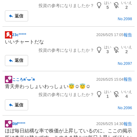
はい
いいえ
投資の参考になりましたか？
板
5
2
記
返信
No.
2098
事
報告
23c*****
2026/5/25 17:05
掲
いいチャートだな
示
はい
いいえ
投資の参考になりましたか？
板
3
2
記
返信
No.
2097
事
報告
こころฅˆ•ﻌ•ˆฅ
2026/5/25 15:04
掲
青天井わっしょいわっしょい😇☺️😇☺️
示
はい
いいえ
投資の参考になりましたか？
板
1
4
記
返信
No.
2096
事
報告
0bf*****
2026/5/25 14:30
掲
ほぼ毎日結構な率で株価が上昇しているのに、ここの掲示
示