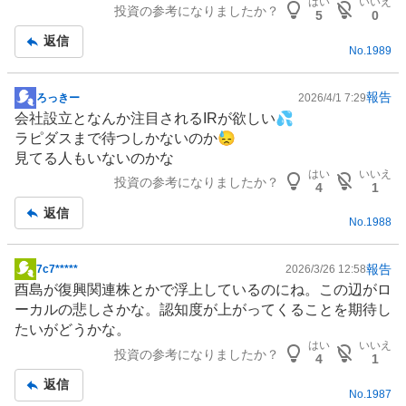
はい
いいえ
投資の参考になりましたか？
記
5
0
事
返信
No.
1989
報告
ろっきー
2026/4/1 7:29
掲
会社設立となんか注目される
IR
が欲しい💦
示
ラピダスまで待つしかないのか😓
板
見てる人もいないのかな
記
はい
いいえ
投資の参考になりましたか？
事
4
1
返信
No.
1988
報告
7c7*****
2026/3/26 12:58
掲
酉島が
復興関連
株とかで浮上しているのにね。この辺がロ
示
ーカルの悲しさかな。認知度が上がってくることを期待し
板
たいがどうかな。
記
はい
いいえ
投資の参考になりましたか？
事
4
1
返信
No.
1987