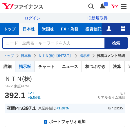
i
ログイン
ID新規取得
主
トップ
日本株
米国株
FX・為替
投資信託
ニュース
な
サ
銘
検索
ー
柄
ビ
を
トップ
日本株
ＮＴＮ(株)【6472.T】
掲示板
投稿コメント詳細
ス
検
索
詳細
掲示板
チャート
ニュース
株つぶやき
決算
ＮＴＮ(株)
6472
東証PRM
392.1
+2.1
8/7
リアルタイム株価
+0.54
%
397.1
夜間PTS
東証終値比
+1.28
%
8/7 23:35
ポートフォリオ追加