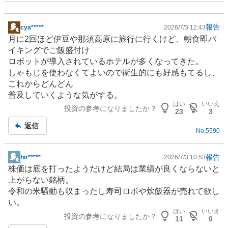
報告
cya*****
2026/7/3 12:43
掲
月に2回ほど伊豆や那須高原に
旅行
に行くけど、朝食即バ
示
イキングでご飯盛付け
板
ロボット
が導入されている
ホテル
が多くなってきた。
記
しゃもじを使わなくてよいので
衛生
的にも好感もてるし、
事
これからどんどん
普及していくような気がする。
はい
いいえ
投資の参考になりましたか？
23
3
返信
No.
5590
報告
hir*****
2026/7/3 10:53
掲
株価は底を打ったようだけど結局は業績が良くならないと
示
上がらない銘柄。
板
令和の米騒動も収まったし寿司ロボや炊飯器が売れて欲し
記
い。
事
はい
いいえ
投資の参考になりましたか？
11
0