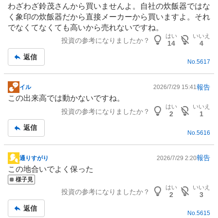
わざわざ鈴茂さんから買いませんよ。自社の炊飯器ではな
板
く象印の炊飯器だから直接メーカーから買いますよ。それ
記
でなくてなくても高いから売れないですね。
事
はい
いいえ
投資の参考になりましたか？
14
4
返信
No.
5617
報告
イル
2026/7/29 15:41
掲
この出来高では動かないですね。
示
はい
いいえ
投資の参考になりましたか？
板
2
1
記
返信
No.
5616
事
報告
通りすがり
2026/7/29 2:20
掲
この地合いでよく保った
示
様子見
板
はい
いいえ
投資の参考になりましたか？
記
2
3
事
返信
No.
5615