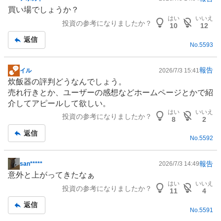
掲
買い場でしょうか？
示
はい
いいえ
投資の参考になりましたか？
板
10
12
記
返信
No.
5593
事
報告
イル
2026/7/3 15:41
掲
炊飯器の評判どうなんでしょう。
示
売れ行きとか、ユーザーの感想などホームページとかで紹
板
介してアピールして欲しい。
記
はい
いいえ
投資の参考になりましたか？
事
8
2
返信
No.
5592
報告
san*****
2026/7/3 14:49
掲
意外と上がってきたなぁ
示
はい
いいえ
投資の参考になりましたか？
板
11
4
記
返信
No.
5591
事