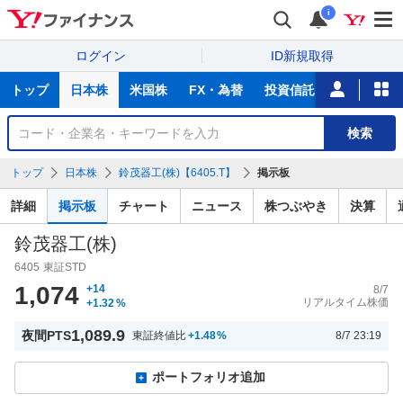
i
ログイン
ID新規取得
主
トップ
日本株
米国株
FX・為替
投資信託
ニュース
な
サ
銘
検索
ー
柄
ビ
を
トップ
日本株
鈴茂器工(株)【6405.T】
掲示板
ス
検
索
詳細
掲示板
チャート
ニュース
株つぶやき
決算
鈴茂器工(株)
6405
東証STD
1,074
+14
8/7
リアルタイム株価
+1.32
%
1,089.9
夜間PTS
東証終値比
+1.48
%
8/7 23:19
ポートフォリオ追加