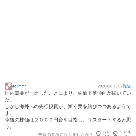
報告
ac3*****
2026/8/8 13:02
掲
国内需要が一巡したことにより、株価下落傾向が続いてい
示
た。
板
しかし海外への先行投資が、漸く実を結びつつあるようで
記
す。
事
今後の株価は２０００円台を目指し、リスタートすると思
う。
はい
いいえ
投資の参考になりましたか？