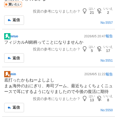
買いたい
はい
いいえ
投資の参考になりましたか？
21
2
返信
No.
5557
報告
tetuo
2026/6/5 20:47
掲
フィジカルAI
銘柄ってことになりませんか
示
はい
いいえ
投資の参考になりましたか？
板
5
17
記
返信
No.
5551
事
報告
min
2026/6/5 11:22
掲
底打ったかもねーよしよし
示
まぁ海外のおにぎり、寿司ブーム、最近ちょくちょくニュ
板
ースで耳にするようになりましたので今後の復活に期待
記
はい
いいえ
投資の参考になりましたか？
事
13
8
返信
No.
5550