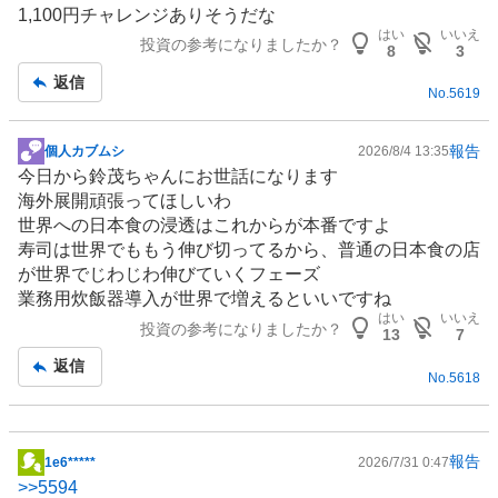
1,100円チャレンジありそうだな
板
はい
いいえ
投資の参考になりましたか？
記
8
3
事
返信
No.
5619
報告
個人カブムシ
2026/8/4 13:35
掲
今日から鈴茂ちゃんにお世話になります
示
海外展開頑張ってほしいわ
板
世界への日本食の浸透はこれからが本番ですよ
記
寿司は世界でももう伸び切ってるから、普通の日本食の店
事
が世界でじわじわ伸びていくフェーズ
業務用炊飯器導入が世界で増えるといいですね
はい
いいえ
投資の参考になりましたか？
13
7
返信
No.
5618
報告
1e6*****
2026/7/31 0:47
掲
>>
5594
示