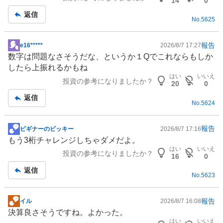
14
0
返信
No.
5625
報告
e16*****
2026/8/7 17:27
掲
数字は問題なさそうだな、というか１Qでこれならもしか
示
したら上振れるかもね
板
はい
いいえ
投資の参考になりましたか？
記
20
0
事
返信
No.
5624
報告
ビギナーのビッキー
2026/8/7 17:16
掲
もう3桁チャレンジしちゃダメだよ。
示
はい
いいえ
投資の参考になりましたか？
板
16
0
記
返信
No.
5623
事
報告
イル
2026/8/7 16:08
掲
決算良さそうですね。よかった。
示
はい
いいえ