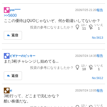
報告
yos*****
2026/7/25 21:20
掲
>>
5600
示
ここの優待はQUOじゃないぞ、何か勘違いしてないか？
板
はい
いいえ
投資の参考になりましたか？
記
11
1
事
返信
No.
5613
報告
ビギナーのビッキー
2026/7/24 14:35
掲
また3桁チャレンジし始めてる...
示
はい
いいえ
投資の参考になりましたか？
板
10
1
記
返信
No.
5612
事
報告
ai
2026/7/24 13:05
掲
3桁行って、どこまで沈むかな？
示
酷い株価だな。
板
はい
いいえ