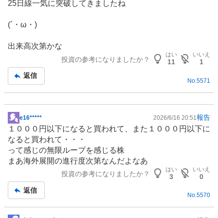
25日線一気に突破してきましたね
示
板
(´・ω・)
記
事
出来高次第かな
はい
いいえ
投資の参考になりましたか？
11
1
返信
No.
5571
報告
e16*****
2026/6/16 20:51
掲
１０００円以下になると買われて、また１０００円以下に
示
なると買われて・・・
板
って感じの無限ループを感じる株
記
まあ海外展開の進行度次第なんだよなあ
事
はい
いいえ
投資の参考になりましたか？
3
0
返信
No.
5570