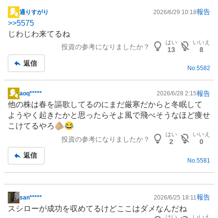
報告
通りすがり
2026/6/29 10:18
掲
>>
5575
示
じわじわ来てるね
板
はい
いいえ
投資の参考になりましたか？
記
13
8
事
返信
No.
5582
報告
aoq*****
2026/6/28 2:15
掲
他の株は春を謳歌してるのにまだ厳寒だからと冬眠して
示
ようやく起きたかと思ったらそよ風で飛べそうなほど痩せ
板
こけてるやろ🫵🏼😂
記
はい
いいえ
投資の参考になりましたか？
事
2
0
返信
No.
5581
報告
san*****
2026/6/25 18:11
掲
スシローが成功を収めてるけどここはダメなんだね
示
はい
いいえ