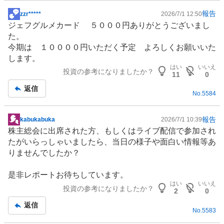
報告
zzr*****
2026/7/1 12:50
掲
ジェフグルメカード ５０００円ありがとうございまし
示
た。
板
今期は １００００円いただく予定 よろしくお願いいた
記
します。
事
はい
いいえ
投資の参考になりましたか？
11
0
返信
No.
5584
報告
kabukabuka
2026/7/1 10:39
掲
株主総会に出席された方、もしくは
ライブ配信
で参加され
示
たがいらっしゃいましたら、当日の様子や面白い情報等あ
板
りませんでしたか？
記
事
是非レポートお待ちしています。
はい
いいえ
投資の参考になりましたか？
2
0
返信
No.
5583