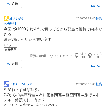
返信
No.
5576
報告
通りすがり
2026/6/23 9:45
掲
>>
5561
示
今回は¥1000すれすれで買ってるから配当と優待で納得で
板
きる
記
また3桁近付いたら買い増す
事
かも
様子見
はい
いいえ
投資の参考になりましたか？
10
3
返信
No.
5575
報告
ビギナーのビッキー
2026/6/18 0:00
掲
相変わらず謎な動き。
示
G7からの高市総理→石油備蓄関連→
航空
関連→
旅行
→
ホ
板
テル
→鈴茂でしょうか？
記
だとしたら先読みがハンパない。