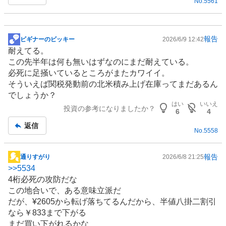
No.
5561
報告
ビギナーのビッキー
2026/6/9 12:42
掲
耐えてる。
示
この先半年は何も無いはずなのにまだ耐えている。
板
必死に足掻いているところがまたカワイイ。
記
そういえば関税発動前の北米積み上げ在庫ってまだあるん
事
でしょうか？
はい
いいえ
投資の参考になりましたか？
6
4
返信
No.
5558
報告
通りすがり
2026/6/8 21:25
掲
>>
5534
示
4桁必死の攻防だな
板
この地合いで、ある意味立派だ
記
だが、¥2605から転げ落ちてるんだから、半値八掛二割引
事
なら￥833まで下がる
まだ買い下がれるかな