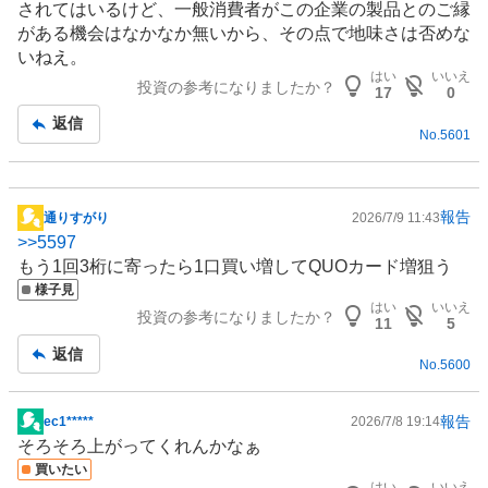
されてはいるけど、一般消費者がこの企業の製品とのご縁
板
がある機会はなかなか無いから、その点で地味さは否めな
記
いねえ。
事
はい
いいえ
投資の参考になりましたか？
17
0
返信
No.
5601
報告
通りすがり
2026/7/9 11:43
掲
>>
5597
示
もう1回3桁に寄ったら1口買い増してQUOカード増狙う
板
様子見
記
はい
いいえ
投資の参考になりましたか？
事
11
5
返信
No.
5600
報告
ec1*****
2026/7/8 19:14
掲
そろそろ上がってくれんかなぁ
示
買いたい
板
はい
いいえ