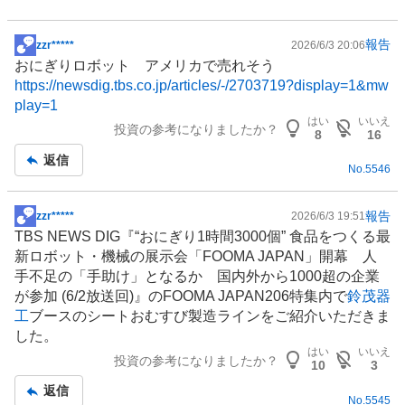
報告
zzr*****
2026/6/3 20:06
掲
おにぎり
ロボット
アメリカで売れそう
示
https://newsdig.tbs.co.jp/articles/-/2703719?display=1&mw
板
play=1
記
はい
いいえ
投資の参考になりましたか？
事
8
16
返信
No.
5546
報告
zzr*****
2026/6/3 19:51
掲
TBS NEWS DIG『“おにぎり1時間3000個”
食品
をつくる最
示
新
ロボット
・
機械
の展示会「FOOMA JAPAN」開幕 人
板
手不足の「手助け」となるか 国内外から1000超の企業
記
が参加 (6/2放送回)』のFOOMA JAPAN206特集内で
鈴茂器
事
工
ブースのシートおむすび製造ラインをご紹介いただきま
した。
はい
いいえ
投資の参考になりましたか？
10
3
返信
No.
5545