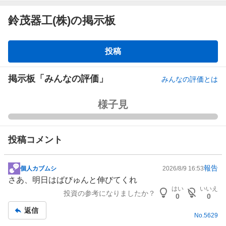
鈴茂器工(株)の掲示板
掲
投稿
示
板
掲示板「みんなの評価」
みんなの評価とは
強
様子見
く
買
い
投稿コメント
た
い
報告
0
個人カブムシ
2026/8/9 16:53
掲
%
さあ、明日はばびゅんと伸びてくれ
示
はい
いいえ
、
投資の参考になりましたか？
板
0
0
買
記
返信
い
No.
5629
事
た