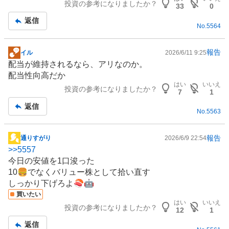
投資の参考になりましたか？
板
33
0
記
返信
No.
5564
事
報告
イル
2026/6/11 9:25
掲
配当が維持されるなら、アリなのか。
示
配当性向高だか
板
はい
いいえ
投資の参考になりましたか？
記
7
1
事
返信
No.
5563
報告
通りすがり
2026/6/9 22:54
掲
>>
5557
示
今日の安値を1口浚った
板
10🍔でなくバリュー株として拾い直す
記
しっかり下げろよ🍣🤖
事
買いたい
はい
いいえ
投資の参考になりましたか？
12
1
返信