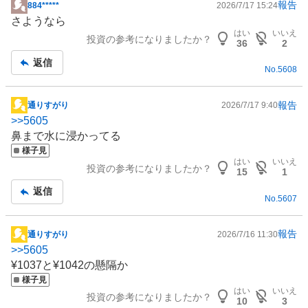
報告
884*****
2026/7/17 15:24
掲
さようなら
示
はい
いいえ
投資の参考になりましたか？
板
36
2
記
返信
No.
5608
事
報告
通りすがり
2026/7/17 9:40
掲
>>
5605
示
鼻まで水に浸かってる
板
様子見
記
はい
いいえ
投資の参考になりましたか？
事
15
1
返信
No.
5607
報告
通りすがり
2026/7/16 11:30
掲
>>
5605
示
¥1037と¥1042の懸隔か
板
様子見
記
はい
いいえ
投資の参考になりましたか？
事
10
3