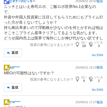
報告
ビギナーのビッキー
2026/6/11 20:42
掲
ニッチとはいえ寿司ロボ、ご飯ロボ世界No.1企業なの
示
で、
板
外資や外国人投資家に注目してもらうためにもプライム行
記
った方が良くないでしょうか？
事
持ち株比率多いので浮動株が少ないのを何とかすれば他は
そこそこプライム基準クリアしてるような気がします。
どうせ国内売上は限界で海外にしか伸び代がない訳ですし
はい
いいえ
投資の参考になりましたか？
28
3
返信
No.
5569
報告
42f*****
2026/6/11 19:15
掲
MBOの可能性はないですか？
示
はい
いいえ
投資の参考になりましたか？
板
9
2
記
返信
No.
5568
事
報告
774*****
2026/6/11 17:27
掲