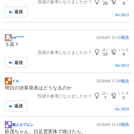
投資の参考になりましたか？
板
28
0
記
返信
No.
5622
事
報告
str*****
2026/8/7 15:45
掲
Ｓ高？
示
はい
いいえ
投資の参考になりましたか？
板
10
6
記
返信
No.
5621
事
報告
イル
2026/8/6 17:08
掲
明日の決算発表はどうなるのか
示
はい
いいえ
投資の参考になりましたか？
板
7
0
記
返信
No.
5620
事
報告
個人カブムシ
2026/8/6 10:19
掲
鈴茂ちゃん、日足雲実体で抜けたら、
示