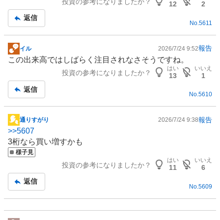
投資の参考になりましたか？
記
12
2
事
返信
No.
5611
報告
イル
2026/7/24 9:52
掲
この出来高ではしばらく注目されなさそうですね。
示
はい
いいえ
投資の参考になりましたか？
板
13
1
記
返信
No.
5610
事
報告
通りすがり
2026/7/24 9:38
掲
>>
5607
示
3桁なら買い増すかも
板
様子見
記
はい
いいえ
投資の参考になりましたか？
事
11
6
返信
No.
5609