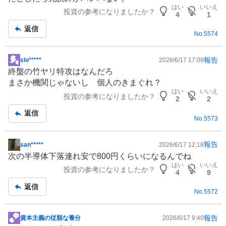
事
はい
いいえ
投資の参考になりましたか？
4
1
返信
No.
5574
報告
slo*****
2026/6/17 17:08
掲
終盤の竹ヤリ特攻はなんだろ
示
まさか機関じゃないし 個人のきまぐれ？
板
はい
いいえ
投資の参考になりましたか？
記
2
2
事
返信
No.
5573
報告
san*****
2026/6/17 12:18
掲
次の半導体下落連れ安で800円くらいになるんでね
示
はい
いいえ
投資の参考になりましたか？
板
4
9
記
返信
No.
5572
事
報告
資本主義の従順な養分
2026/6/17 9:40
掲