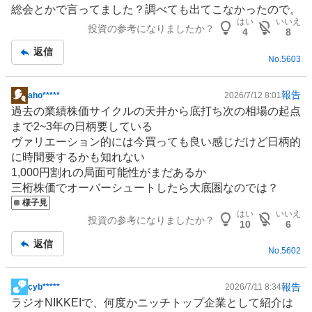
板
総会とかで言ってました？調べても出てこなかったので。
記
はい
いいえ
投資の参考になりましたか？
事
4
8
返信
No.
5603
報告
aho*****
2026/7/12 8:01
掲
過去の業績株価サイクルの天井から底打ち次の相場の起点
示
まで2~3年の日柄要している
板
ヴァリエーション的には今買っても良い感じだけど日柄的
記
に時間要するかも知れない
事
1,000円割れの局面可能性がまだあるか
三桁株価でオーバーシュートしたら大底圏なのでは？
様子見
はい
いいえ
投資の参考になりましたか？
10
6
返信
No.
5602
報告
cyb*****
2026/7/11 8:34
掲
ラジオNIKKEIで、何度かニッチトップ企業として紹介は
示