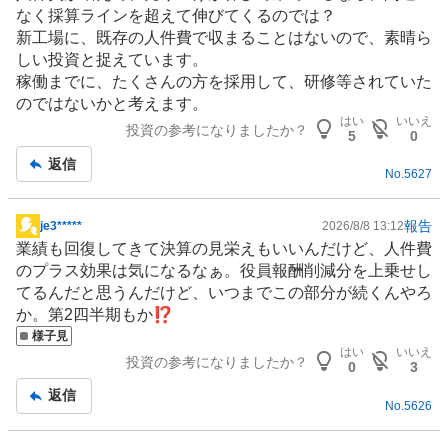
く
なく採算ラインを超えて伸びてくるのでは？
売
新工場に、既存の人件費で収まることはないので、素晴ら
り
しい投資と捉えています。
た
稼働までに、たくさんの方を採用して、研修等されていた
い
のではないかと考えます。
0
はい
いいえ
投資の参考になりましたか？
5
0
%
返信
No.
5627
報告
je3*****
2026/8/8 13:12
掲
業績も回復してきて決算の見栄えもいいんだけど、人件費
示
のプラス効果は気になるなぁ。役員報酬削減分を上乗せし
板
てるんだと思うんだけど、いつまでこの部分が続くんやろ
記
か。第2四半期もか⁉
事
様子見
はい
いいえ
投資の参考になりましたか？
0
3
返信
No.
5626