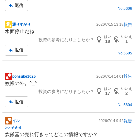
返信
No.
5606
報告
通りすがり
2026/7/15 13:18
掲
水面停止だね
示
はい
いいえ
投資の参考になりましたか？
板
18
1
記
返信
No.
5605
事
報告
ponsuke1025
2026/7/14 14:01
掲
蚊帳の外。^_^
示
はい
いいえ
投資の参考になりましたか？
板
17
2
記
返信
No.
5604
事
報告
イル
2026/7/14 9:42
掲
>>
5594
示
炊飯器の売れ行きってどこの情報ですか？