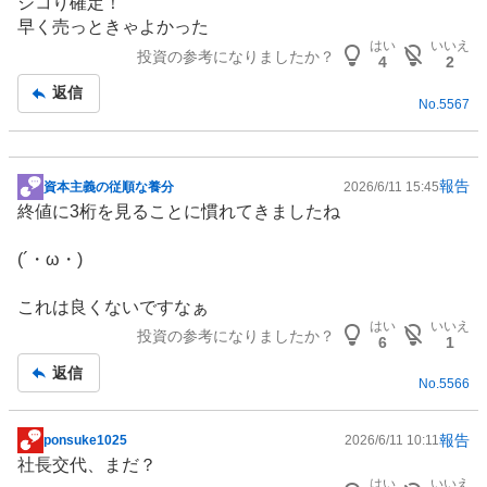
シコり確定！
示
早く売っときゃよかった
板
はい
いいえ
投資の参考になりましたか？
記
4
2
事
返信
No.
5567
報告
資本主義の従順な養分
2026/6/11 15:45
掲
終値に3桁を見ることに慣れてきましたね
示
板
(´・ω・)
記
事
これは良くないですなぁ
はい
いいえ
投資の参考になりましたか？
6
1
返信
No.
5566
報告
ponsuke1025
2026/6/11 10:11
掲
社長交代、まだ？
示
はい
いいえ