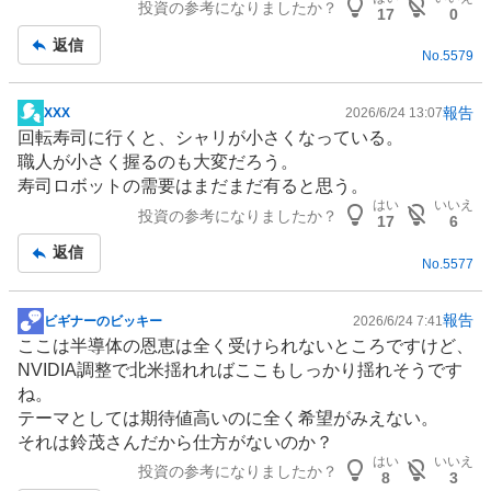
投資の参考になりましたか？
板
17
0
記
返信
No.
5579
事
報告
XXX
2026/6/24 13:07
掲
回転寿司
に行くと、シャリが小さくなっている。
示
職人が小さく握るのも大変だろう。
板
寿司
ロボット
の需要はまだまだ有ると思う。
記
はい
いいえ
投資の参考になりましたか？
事
17
6
返信
No.
5577
報告
ビギナーのビッキー
2026/6/24 7:41
掲
ここは
半導体
の恩恵は全く受けられないところですけど、
示
NVIDIA調整で北米揺れればここもしっかり揺れそうです
板
ね。
記
テーマとしては期待値高いのに全く希望がみえない。
事
それは鈴茂さんだから仕方がないのか？
はい
いいえ
投資の参考になりましたか？
8
3