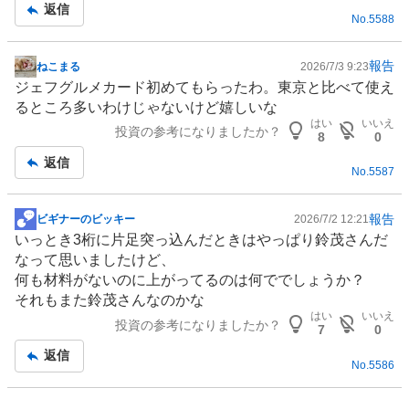
返信
No.
5588
報告
ねこまる
2026/7/3 9:23
掲
ジェフグルメカード初めてもらったわ。東京と比べて使え
示
るところ多いわけじゃないけど嬉しいな
板
はい
いいえ
投資の参考になりましたか？
記
8
0
事
返信
No.
5587
報告
ビギナーのビッキー
2026/7/2 12:21
掲
いっとき3桁に片足突っ込んだときはやっぱり鈴茂さんだ
示
なって思いましたけど、
板
何も材料がないのに上がってるのは何ででしょうか？
記
それもまた鈴茂さんなのかな
事
はい
いいえ
投資の参考になりましたか？
7
0
返信
No.
5586