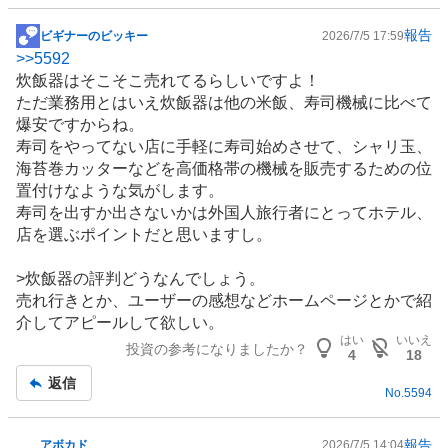
報告
ビギナーのビッキー
2026/7/5 17:59
掲
>>
5592
示
炊飯器はそこそこ売れてるらしいですよ！
板
ただ業務用とはいえ炊飯器は他の米飯、寿司機械に比べて
記
爆安ですからね。
事
寿司をやってない店に手軽に寿司始めさせて、シャリ玉、
海苔巻カッターなどを高価格帯の
機械
を販売するための位
置付けなような気がします。
寿司を出すか出さないかは外国人旅行者にとって
ホテル
、
店を選ぶポイントだと思いますし。
>炊飯器の評判どうなんでしょう。
売れ行きとか、ユーザーの感想などホームページとかで紹
介してアピールして欲しい。
はい
いいえ
投資の参考になりましたか？
4
18
返信
No.
5594
報告
アボカド
2026/7/5 14:04