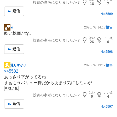
投資の参考になりましたか？
記
16
7
事
返信
No.
5599
報告
ai
2026/7/8 14:18
掲
酷い株価だな。
示
はい
いいえ
投資の参考になりましたか？
板
26
0
記
返信
No.
5598
事
報告
通りすがり
2026/7/7 13:19
掲
>>
5582
示
あっさり下がってるね
板
まぁもうバリュー株だからあまり気にしないが
記
様子見
事
はい
いいえ
投資の参考になりましたか？
9
4
返信
No.
5597