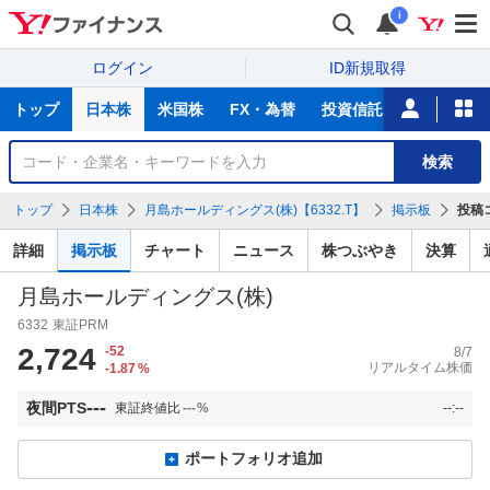
i
ログイン
ID新規取得
主
トップ
日本株
米国株
FX・為替
投資信託
ニュース
な
サ
銘
検索
ー
柄
ビ
を
トップ
日本株
月島ホールディングス(株)【6332.T】
掲示板
投稿
ス
検
索
詳細
掲示板
チャート
ニュース
株つぶやき
決算
月島ホールディングス(株)
6332
東証PRM
2,724
-52
8/7
リアルタイム株価
-1.87
%
---
夜間PTS
東証終値比
---
%
--:--
ポートフォリオ追加