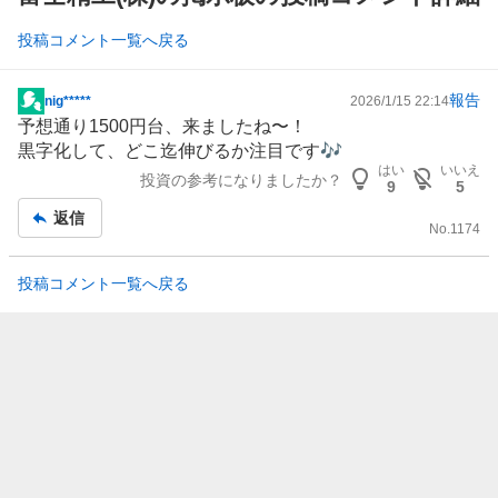
投稿コメント一覧へ戻る
報告
nig*****
2026/1/15 22:14
掲
予想通り1500円台、来ましたね〜！
示
黒字化して、どこ迄伸びるか注目です🎶
板
はい
いいえ
投資の参考になりましたか？
記
9
5
事
返信
No.
1174
投稿コメント一覧へ戻る