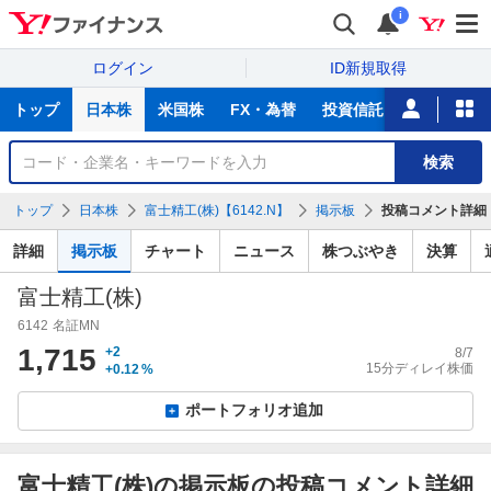
i
ログイン
ID新規取得
主
トップ
日本株
米国株
FX・為替
投資信託
ニュース
な
サ
銘
検索
ー
柄
ビ
を
トップ
日本株
富士精工(株)【6142.N】
掲示板
投稿コメント詳細
ス
検
索
詳細
掲示板
チャート
ニュース
株つぶやき
決算
富士精工(株)
6142
名証MN
1,715
+2
8/7
15分ディレイ株価
+0.12
%
ポートフォリオ追加
富士精工(株)の掲示板の投稿コメント詳細