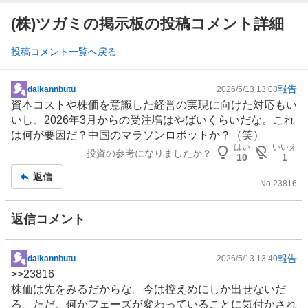
(株)ツガミの掲示板の投稿コメント詳細
投稿コメント一覧へ戻る
報告
daikannbutu
2026/5/13 13:08
掲
資本コストや株価を意識した経営の実現に向けた対応もい
示
いし、2026年3月からの受注増はやばいくらいだな。これ
板
は何が要因だ？
中国
の
マラソン
ロボット
か？（笑）
記
はい
いいえ
投資の参考になりましたか？
事
10
1
返信
No.
23816
返信コメント
報告
daikannbutu
2026/5/13 13:40
掲
>>
23816
示
株価は先をみるだからな。今は控えめにしか出せないだ
板
ろ。ただ、何かフェーズが変わっていることに気付かされ