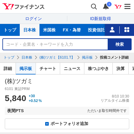
i
ログイン
ID新規取得
主
トップ
日本株
米国株
FX・為替
投資信託
ニュース
な
サ
銘
検索
ー
柄
ビ
を
トップ
日本株
(株)ツガミ【6101.T】
掲示板
投稿コメント詳細
ス
検
索
詳細
掲示板
チャート
ニュース
株つぶやき
決算
(株)ツガミ
6101
東証PRM
5,840
+30
8/10 10:30
リアルタイム株価
+0.52
%
夜間PTS
ただいま取引時間外です
ポートフォリオ追加