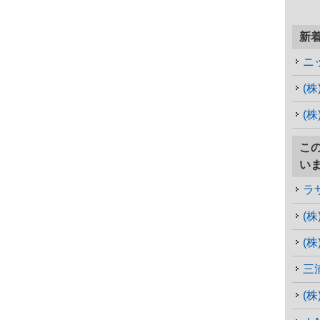
新
ニ
(
(
こ
い
ラ
(
(
三
(