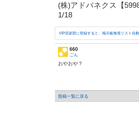
(株)アドバネクス【5998】
1/18
VIP倶楽部に登録すると、掲示板無視リスト自
660
ごん
おやおや？
投稿一覧に戻る