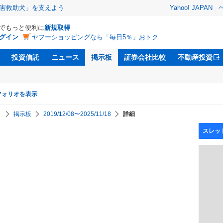
害救助犬」を支えよう
Yahoo! JAPAN
Dでもっと便利に
新規取得
グイン
ヤフーショッピングなら「毎日5％」おトク
投資信託
ニュース
掲示板
証券会社比較
不動産投資
フォリオを表示
】
掲示板
2019/12/08〜2025/11/18
詳細