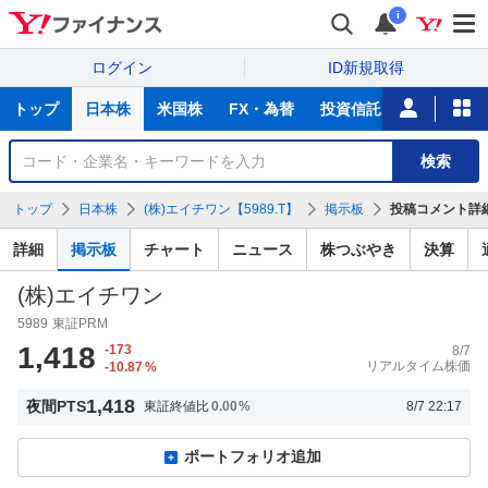
i
ログイン
ID新規取得
主
トップ
日本株
米国株
FX・為替
投資信託
ニュース
な
サ
銘
検索
ー
柄
ビ
を
トップ
日本株
(株)エイチワン【5989.T】
掲示板
投稿コメント詳
ス
検
索
詳細
掲示板
チャート
ニュース
株つぶやき
決算
(株)エイチワン
5989
東証PRM
1,418
-173
8/7
リアルタイム株価
-10.87
%
1,418
夜間PTS
東証終値比
0.00
%
8/7 22:17
ポートフォリオ追加