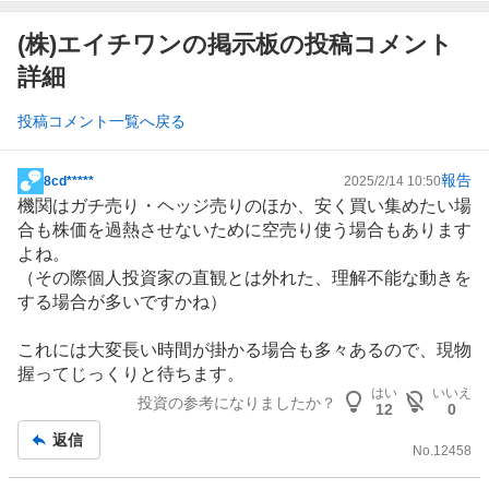
(株)エイチワンの掲示板の投稿コメント
詳細
投稿コメント一覧へ戻る
報告
8cd*****
2025/2/14 10:50
掲
機関はガチ売り・ヘッジ売りのほか、安く買い集めたい場
示
合も株価を過熱させないために空売り使う場合もあります
板
よね。
記
（その際個人投資家の直観とは外れた、理解不能な動きを
事
する場合が多いですかね）
これには大変長い時間が掛かる場合も多々あるので、現物
握ってじっくりと待ちます。
はい
いいえ
投資の参考になりましたか？
12
0
返信
No.
12458