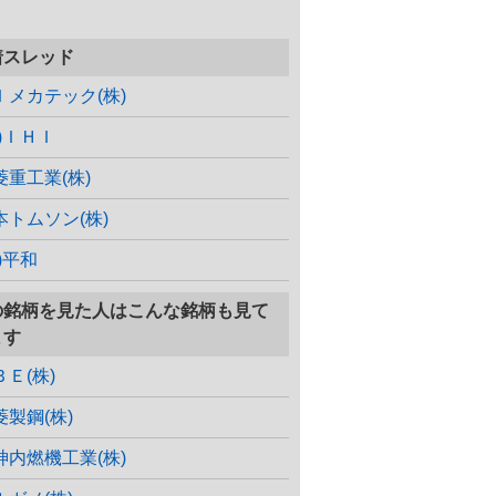
着スレッド
Ｉメカテック(株)
株)ＩＨＩ
菱重工業(株)
本トムソン(株)
)平和
の銘柄を見た人はこんな銘柄も見て
ます
ＢＥ(株)
菱製鋼(株)
神内燃機工業(株)