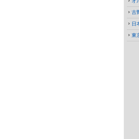
オ
古
日
東