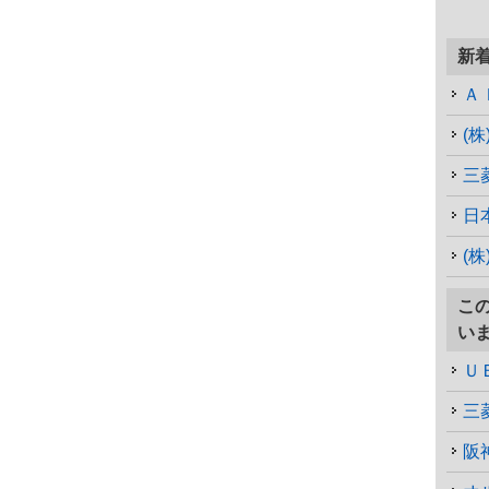
新
Ａ
(
三
日
(株
こ
い
Ｕ
三
阪