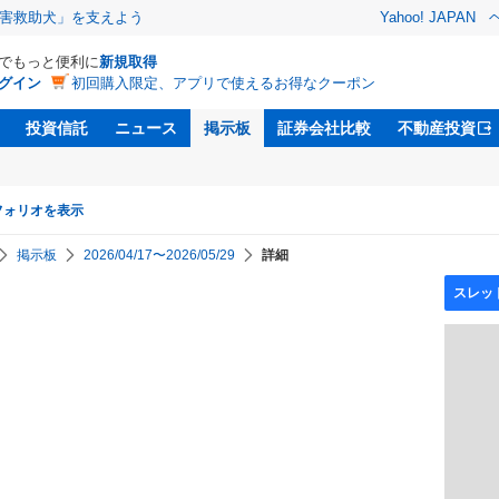
害救助犬」を支えよう
Yahoo! JAPAN
Dでもっと便利に
新規取得
グイン
初回購入限定、アプリで使えるお得なクーポン
投資信託
ニュース
掲示板
証券会社比較
不動産投資
フォリオを表示
掲示板
2026/04/17〜2026/05/29
詳細