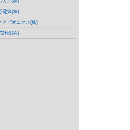
ルガノ(株)
野電気(株)
本アビオニクス(株)
京計器(株)