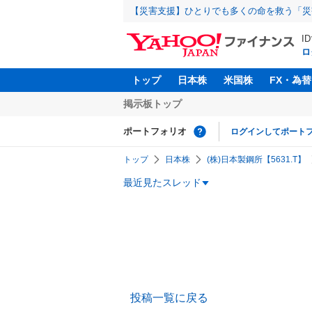
【災害支援】ひとりでも多くの命を救う「災
I
ロ
トップ
日本株
米国株
FX・為替
掲示板トップ
ポートフォリオ
ログインしてポート
トップ
日本株
(株)日本製鋼所【5631.T】
最近見たスレッド
投稿一覧に戻る