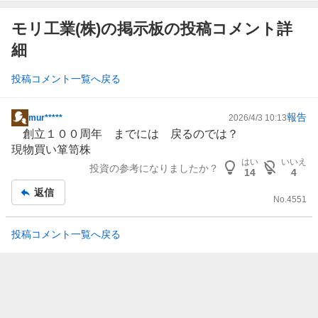
モリ工業(株)の掲示板の投稿コメント詳
細
投稿コメント一覧へ戻る
報告
mur*****
2026/4/3 10:13
掲
創立１００周年 までには 戻るのでは？
示
現物買い箪笥株
板
はい
いいえ
投資の参考になりましたか？
記
14
4
事
返信
No.
4551
投稿コメント一覧へ戻る