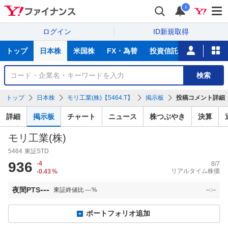
i
ログイン
ID新規取得
主
トップ
日本株
米国株
FX・為替
投資信託
ニュース
な
サ
銘
検索
ー
柄
ビ
を
トップ
日本株
モリ工業(株)【5464.T】
掲示板
投稿コメント詳細
ス
検
索
詳細
掲示板
チャート
ニュース
株つぶやき
決算
モリ工業(株)
5464
東証STD
936
-4
8/7
リアルタイム株価
-0.43
%
---
夜間PTS
東証終値比
---
%
--:--
ポートフォリオ追加