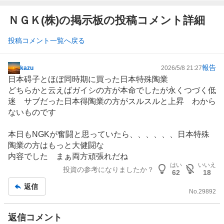
ＮＧＫ(株)の掲示板の投稿コメント詳細
投稿コメント一覧へ戻る
報告
kazu
2026/5/8 21:27
掲
日本碍子とほぼ同時期に買った
日本特殊陶業
示
どちらかと云えばガイシの方が本命でしたが永くつづく低
板
迷 サブだった日本得陶業の方がスルスルと上昇 わから
記
ないものです
事
本日も
NGK
が奮闘と思っていたら、、、、、、日本特殊
陶業の方はもっと大健闘な
内容でした まぁ両方頑張れだね
はい
いいえ
投資の参考になりましたか？
62
18
返信
No.
29892
返信コメント