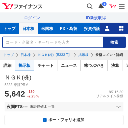
i
ログイン
ID新規取得
主
トップ
日本株
米国株
FX・為替
投資信託
ニュース
な
サ
銘
検索
ー
柄
ビ
を
トップ
日本株
ＮＧＫ(株)【5333.T】
掲示板
投稿コメント詳細
ス
検
索
詳細
掲示板
チャート
ニュース
株つぶやき
決算
ＮＧＫ(株)
5333
東証PRM
5,642
-130
8/7 15:30
リアルタイム株価
-2.25
%
---
夜間PTS
東証終値比
---
%
--:--
ポートフォリオ追加