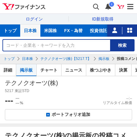
i
ログイン
ID新規取得
主
トップ
日本株
米国株
FX・為替
投資信託
ニュース
な
サ
銘
検索
ー
柄
ビ
を
トップ
日本株
テクノクオーツ(株)【5217.T】
掲示板
投稿コメン
ス
検
索
詳細
掲示板
チャート
ニュース
株つぶやき
決算
テクノクオーツ(株)
5217
東証STD
---
---
--:--
リアルタイム株価
---
%
ポートフォリオ追加
テクノクオーツ(株)の掲示板の投稿コメ