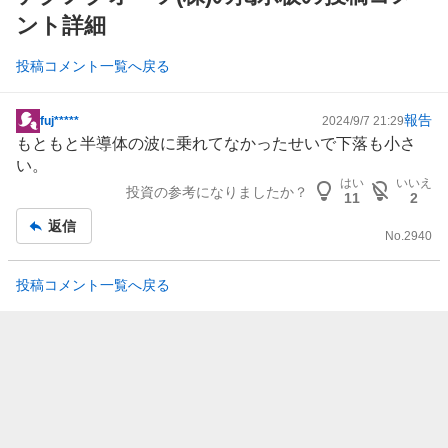
ント詳細
投稿コメント一覧へ戻る
報告
fuj*****
2024/9/7 21:29
掲
もともと半導体の波に乗れてなかったせいで下落も小さ
示
い。
板
はい
いいえ
投資の参考になりましたか？
記
11
2
事
返信
No.
2940
投稿コメント一覧へ戻る