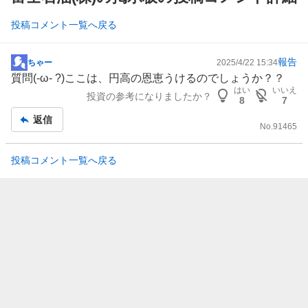
投稿コメント一覧へ戻る
報告
ちゃー
2025/4/22 15:34
掲
質問(-ω- ?)ここは、円高の恩恵うけるのでしょうか？？
示
はい
いいえ
投資の参考になりましたか？
板
8
7
記
返信
No.
91465
事
投稿コメント一覧へ戻る