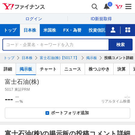
i
ログイン
ID新規取得
主
トップ
日本株
米国株
FX・為替
投資信託
ニュース
な
サ
銘
検索
ー
柄
ビ
を
トップ
日本株
富士石油(株)【5017.T】
掲示板
投稿コメント詳細
ス
検
索
詳細
掲示板
チャート
ニュース
株つぶやき
決算
富士石油(株)
5017
東証PRM
---
---
--:--
リアルタイム株価
---
%
ポートフォリオ追加
富士石油(株)の掲示板の投稿コメント詳細