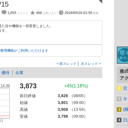
/15
1,055
466
2026/05/16 01:50
見た目や機能を一部変更しました。
ます。
動整理機能がご利用いただけます
前スレッド
次スレッド
株
優待
企業
ア
3,873
+45(1.18%)
古
前日終値
3,828
（08/05）
キ
始値
3,801
（09:00）
(
高値
3,908
（13:59）
安値
3,798
（09:00）
日