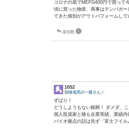
コロナの底でMEFG400円で買って
頃に買った物産、商事はテンバガー
てきた個別がアウトパフォームして
返信数
1
1052
朝暾曳馬の一蝶さん！
ずばり！
どうしようもない銘柄！ ダメダ、
個人投資家と雖も企業実績、業績内
バイオ拠点の話は先ず「富士フイル