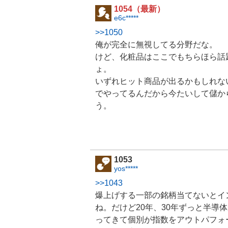
,
1054（最新）
売
e6c*****
り
>>1050
た
い
俺が完全に無視してる分野だな。
1
けど、化粧品はここでもちらほら話
2
ょ。
.
いずれヒット商品が出るかもしれな
5
%
でやってるんだから今たいして儲か
う。
1053
yos*****
>>1043
爆上げする一部の銘柄当てないとイ
ね。だけど20年、30年ずっと
半導体
ってきて個別が指数をアウトパフォ