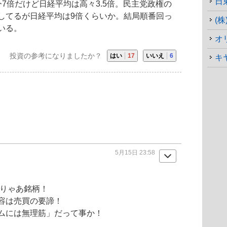
日
今7倍だけど日経平均は高々3.5倍。民主党政権の
してるが日経平均は9倍くらいか。結局順番回っ
(
いる。
オ
投資の参考になりましたか？
はい
17
いいえ
6
キ
5月15日 23:58
こりゃあ銘柄！
容は売買の要諦！
ムには無理筋」だって事か！