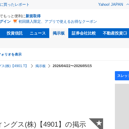
際に買ったレポート
Yahoo! JAPAN
Dでもっと便利に
新規取得
グイン
初回購入限定、アプリで使えるお得なクーポン
投資信託
ニュース
掲示板
証券会社比較
不動産投資
フォリオを表示
株)【4901.T】
掲示板
2026/04/22〜2026/05/15
★
グス(株)【4901】の掲示