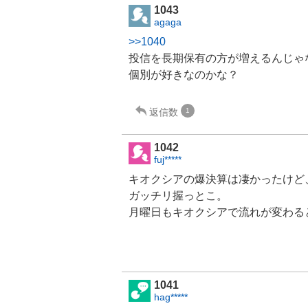
1043
agaga
>>1040
投信を長期保有の方が増えるんじゃ
個別が好きなのかな？
返信数
1
1042
fuj*****
キオクシア
の爆決算は凄かったけど
ガッチリ握っとこ。
月曜日もキオクシアで流れが変わる
1041
hag*****