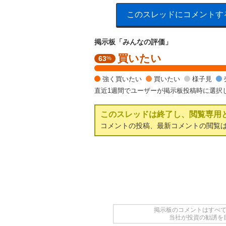
このスレッドにコメントす
掲示板「みんなの評価」
買いたい
強
63
%
く
買
強く買いたい
買いたい
様子見
い
直近1週間でユーザーが掲示板投稿時に選択
た
い
このスレッドは終了し、閲覧専用
6
2
コメントの投稿、最新コメントの閲覧
.
5
%
,
様
子
見
2
掲示板のコメントはすべ
5
当社が投資の勧誘を
%