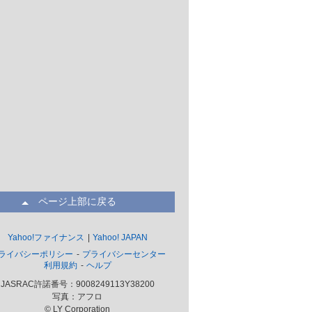
ページ上部に戻る
Yahoo!ファイナンス
Yahoo! JAPAN
ライバシーポリシー
プライバシーセンター
利用規約
ヘルプ
JASRAC許諾番号：9008249113Y38200
写真：アフロ
© LY Corporation