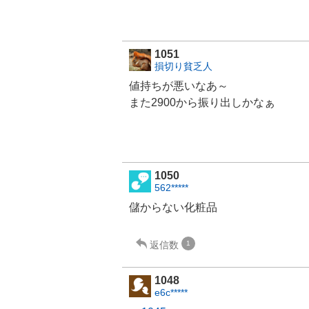
1051
損切り貧乏人
値持ちが悪いなあ～
また2900から振り出しかなぁ
1050
562*****
儲からない化粧品
返信数
1
1048
e6c*****