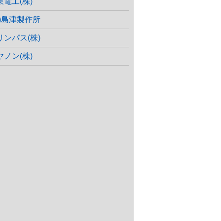
東電工(株)
株)島津製作所
リンパス(株)
ヤノン(株)