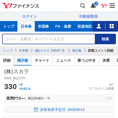
i
ログイン
ID新規取得
主
トップ
日本株
米国株
FX・為替
投資信託
ニュース
な
サ
銘
検索
ー
柄
ビ
を
トップ
日本株
(株)スカラ【4845.T】
掲示板
投稿コメント詳細
ス
検
索
詳細
掲示板
チャート
ニュース
株つぶやき
決算
(株)スカラ
4845
東証STD
330
+2
8/7
リアルタイム株価
+0.61
%
---
夜間PTS
東証終値比
---
%
--:--
決算発表予定日
2026/8/14