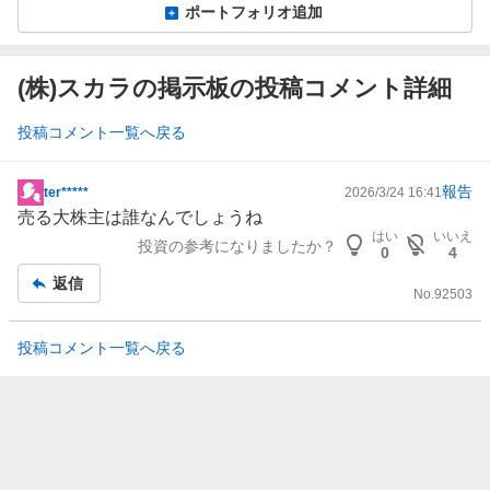
ポートフォリオ追加
(株)スカラの掲示板の投稿コメント詳細
投稿コメント一覧へ戻る
報告
ter*****
2026/3/24 16:41
掲
売る大株主は誰なんでしょうね
示
はい
いいえ
投資の参考になりましたか？
板
0
4
記
返信
No.
92503
事
投稿コメント一覧へ戻る