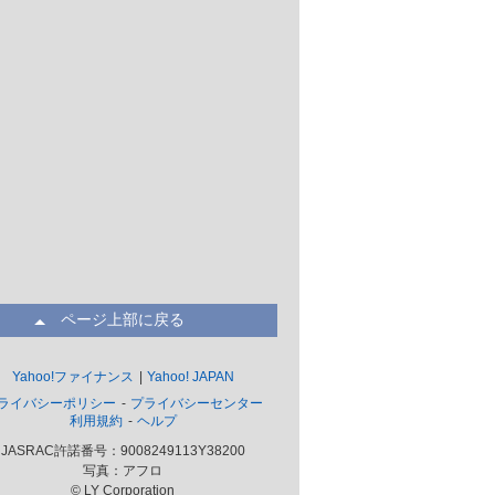
ページ上部に戻る
Yahoo!ファイナンス
Yahoo! JAPAN
ライバシーポリシー
プライバシーセンター
利用規約
ヘルプ
JASRAC許諾番号：9008249113Y38200
写真：アフロ
© LY Corporation