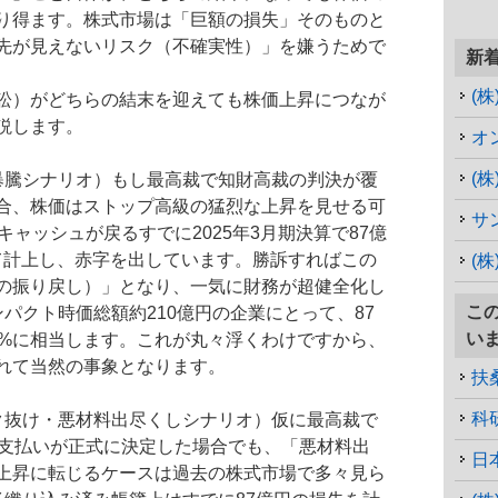
り得ます。
株式市場
は「巨額の損失」そのものと
先が見えないリスク（不確実性）」を嫌うためで
新
(
訟）がどちらの結末を迎えても株価上昇につなが
説します。
オ
(
暴騰シナリオ）もし最高裁で知財高裁の判決が覆
合、株価はストップ高級の猛烈な上昇を見せる可
サ
ャッシュが戻るすでに2025年3月期決算で87億
して計上し、赤字を出しています。勝訴すればこの
(
の振り戻し）」となり、一気に財務が超健全化し
こ
パクト時価総額約210億円の企業にとって、87
い
0%に相当します。これが丸々浮くわけですから、
れて当然の事象となります。
扶
科
ク抜け・悪材料出尽くしシナリオ）仮に最高裁で
の支払いが正式に決定した場合でも、「悪材料出
日
上昇に転じるケースは過去の株式市場で多々見ら