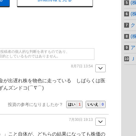
(
(
ク
(
ア
て投稿者の個人的な判断を表すものであり、
目的としているものではありません。
Ｊ
8月7日 13:54
金が出遅れ株を物色に走っている しばらくは医
んズンドコ(⌒∇⌒)
投資の参考になりましたか？
はい
1
いいえ
0
7月30日 19:13
）」こと自体が、どちらの結果になっても株価の