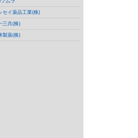
株)ツムラ
ッセイ薬品工業(株)
一三共(株)
林製薬(株)