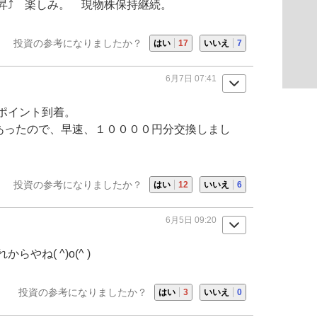
昇⤴ 楽しみ。 現物株保持継続。
投資の参考になりましたか？
はい
17
いいえ
7
6月7日 07:41
ポイント到着。
があったので、早速、１００００円分交換しまし
投資の参考になりましたか？
はい
12
いいえ
6
6月5日 09:20
らやね( ^)o(^ )
投資の参考になりましたか？
はい
3
いいえ
0