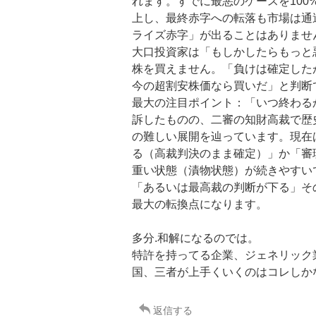
れます。すでに最悪のケースを100
上し、最終赤字への転落も市場は通
ライズ赤字」が出ることはありませ
大口投資家は「もしかしたらもっと
株を買えません。「負けは確定した
今の超割安株価なら買いだ」と判断
最大の注目ポイント：「いつ終わる
訴したものの、二審の知財高裁で歴
の難しい展開を辿っています。現在
る（高裁判決のまま確定）」か「審
重い状態（漬物状態）が続きやすい
「あるいは最高裁の判断が下る」そ
最大の転換点になります。
多分.和解になるのでは。
特許
を持ってる企業、ジェネリック
国、三者が上手くいくのはコレしか
返信する