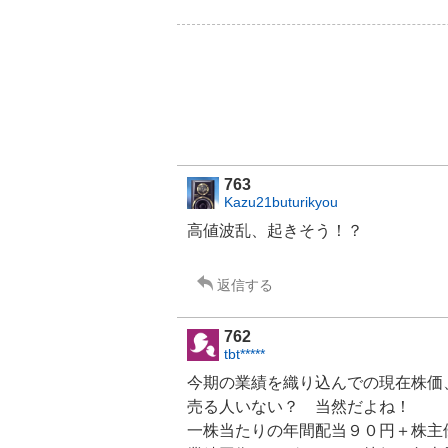
763
Kazu21buturikyou
高値波乱、起きそう！？
返信する
762
tbt*****
今期の業績を織り込んでの現在株価
売る人いない？ 当然だよね！
一株当たりの年間配当９０円＋
株主