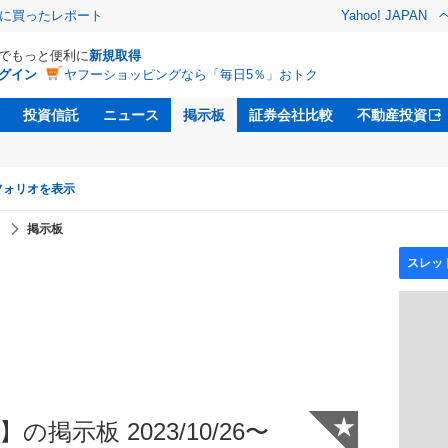
際に買ったレポート
Yahoo! JAPAN
Dでもっと便利に
新規取得
グイン
ヤフーショッピングなら「毎日5％」おトク
投資信託
ニュース
掲示板
証券会社比較
不動産投資
フォリオを表示
】
掲示板
★
の掲示板 2023/10/26〜