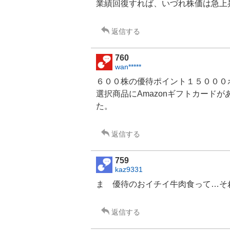
業績回復すれば、いづれ株価は急上
返信する
760
wan*****
６００株の優待ポイント１５０００
選択商品にAmazonギフトカード
た。
返信する
759
kaz9331
ま 優待のおイチイ
牛肉
食って…それか
返信する