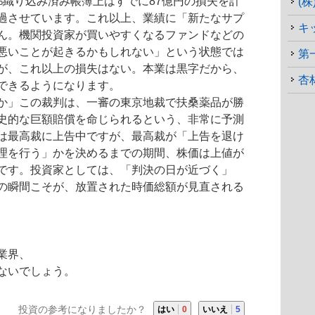
%織り込み済み帳簿上はすでに87億円の損失を計
(
過させています。これ以上、業績に「新たなサプ
キ
ん。機関投資家が買いやすくなる
ファンド
などの
悪いことが起きるかもしれない」という状態では
第
が、これ以上の損失はない。本業は黒字だから、
杏
できるようになります。
か」この裁判は、一審の東京地裁で扶桑薬品が勝
史的な巨額賠償を命じられるという、非常に予測
は最高裁に上告中ですが、最高裁が「上告を退け
理を行う」かを決めるまでの期間、株価は上値が
です。投資家としては、「判決の日が近づく」
の瞬間こそが、放置された時価総額が見直される
業界、
ないでしょう。
投資の参考になりましたか？
はい
0
いいえ
5