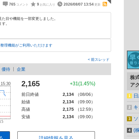
765
9
2026/08/07 13:54
見た目や機能を一部変更しました。
ます。
動整理機能がご利用いただけます
前スレッド
優待
企業
株
2,165
+31(1.45%)
ア
前日終値
2,134
（08/06）
日
始値
2,134
（09:00）
キ
高値
2,175
（12:59）
安値
2,134
（09:00）
ソ
(
る
詳細情報を見る