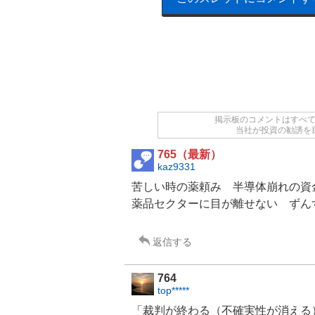
掲示板のコメントはすべ
当社が投資の勧誘を
765（最新）
kaz9331
苦しい時の薬頼み
半導体
崩れの資
薬品セクターに目が離せない ずんず
返信する
764
top*****
「裁判が終わる（不確実性が消える