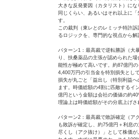
大きな反発要因（カタリスト）にな
同じくらい、あるいはそれ以上に「
す。
この裁判（
東レ
とのレミッチ特許訴
るロジックを、専門的な視点から解
パターン1：最高裁で逆転勝訴（大
り、
扶桑薬品
の主張が認められた場
能性が極めて高いです。約87億円のキ
4,400万円の引当金を特別損失と
損失が丸ごと「益出し（特別利益へ
ます。時価総額の4割に匹敵するイン
億円という金額は会社の価値の約4
理論上は時価総額がその分底上げさ
パターン2：最高裁で敗訴確定（ア
も敗訴が確定し、約75億円＋利息
尽くし（アク抜け）」として株価が