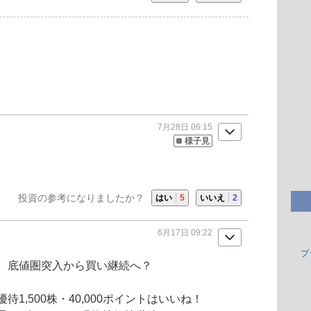
7月28日 06:15
様子見
投資の参考になりましたか？
はい
5
いいえ
2
6月17日 09:22
プ
、底値圏突入から買い継続へ？
優待
1,500株・40,000ポイントはいいね！