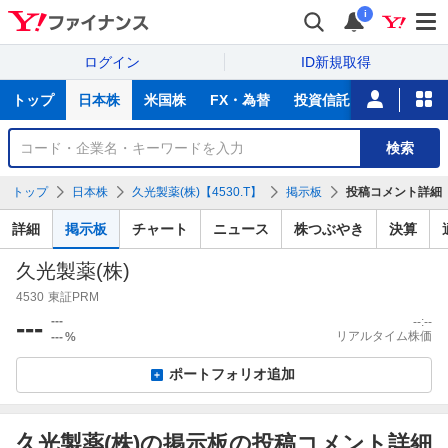
i
ログイン
ID新規取得
主
トップ
日本株
米国株
FX・為替
投資信託
ニュース
な
サ
銘
検索
ー
柄
ビ
を
トップ
日本株
久光製薬(株)【4530.T】
掲示板
投稿コメント詳細
ス
検
索
詳細
掲示板
チャート
ニュース
株つぶやき
決算
久光製薬(株)
4530
東証PRM
---
---
--:--
リアルタイム株価
---
%
ポートフォリオ追加
久光製薬(株)の掲示板の投稿コメント詳細