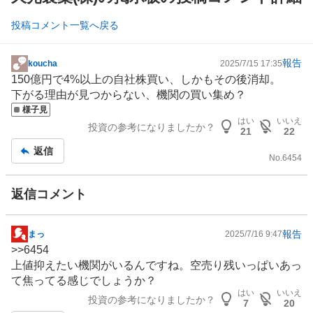
投稿コメント一覧へ戻る
報告
koucha
2025/7/15 17:35
掲
150億円で4%以上の自社株買い、しかもその後消却。
示
下がる理由が見つからない、機関の買い集め？
板
様子見
記
はい
いいえ
投資の参考になりましたか？
事
21
22
返信
No.
6454
返信コメント
報告
まっ
2025/7/16 9:47
掲
>>
6454
示
上値抑えたい機関がいるんですね。空売り残いっぱいあっ
板
て焦ってる感じでしょうか？
記
はい
いいえ
投資の参考になりましたか？
事
7
20