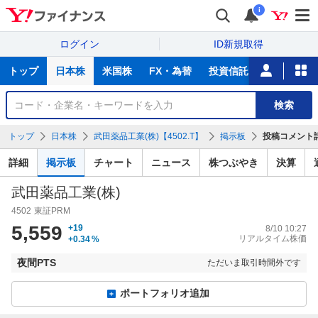
i
ログイン
ID新規取得
主
トップ
日本株
米国株
FX・為替
投資信託
ニュース
な
サ
銘
検索
ー
柄
ビ
を
トップ
日本株
武田薬品工業(株)【4502.T】
掲示板
投稿コメント
ス
検
索
詳細
掲示板
チャート
ニュース
株つぶやき
決算
武田薬品工業(株)
4502
東証PRM
5,559
+19
8/10 10:27
リアルタイム株価
+0.34
%
夜間PTS
ただいま取引時間外です
ポートフォリオ追加