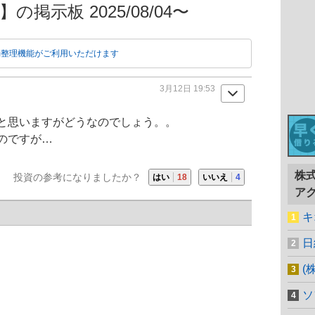
の掲示板 2025/08/04〜
動整理機能がご利用いただけます
3月12日 19:53
と思いますがどうなのでしょう。。
のですが…
株
投資の参考になりましたか？
はい
18
いいえ
4
ア
キ
日
(
ソ