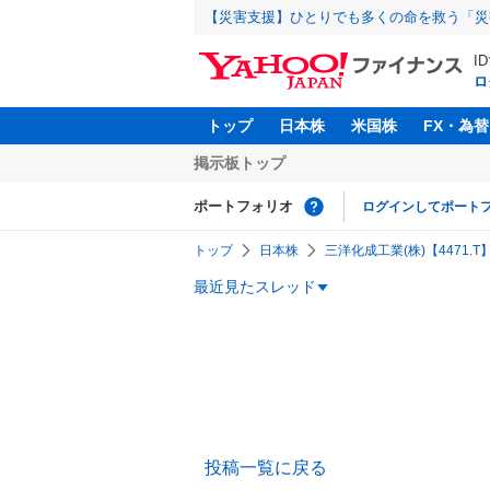
【災害支援】ひとりでも多くの命を救う「災
I
ロ
トップ
日本株
米国株
FX・為替
掲示板トップ
ポートフォリオ
ログインしてポート
トップ
日本株
三洋化成工業(株)【4471.T
最近見たスレッド
投稿一覧に戻る