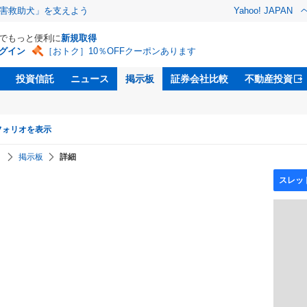
害救助犬」を支えよう
Yahoo! JAPAN
Dでもっと便利に
新規取得
グイン
［おトク］10％OFFクーポンあります
投資信託
ニュース
掲示板
証券会社比較
不動産投資
フォリオを表示
】
掲示板
詳細