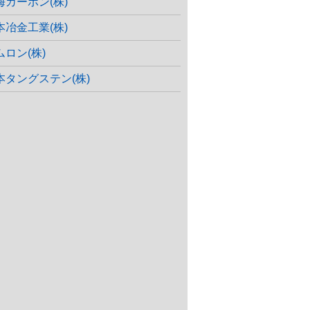
海カーボン(株)
本冶金工業(株)
ムロン(株)
本タングステン(株)