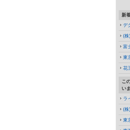
新
デ
(
富
東
花王
こ
い
ラ
(
東