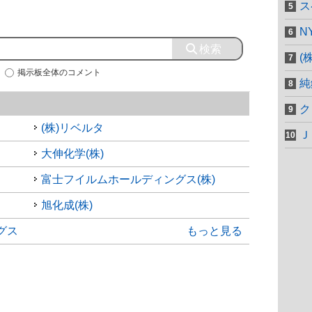
ス
N
(
掲示板全体のコメント
純
ク
(株)リベルタ
Ｊ
大伸化学(株)
富士フイルムホールディングス(株)
旭化成(株)
グス
もっと見る