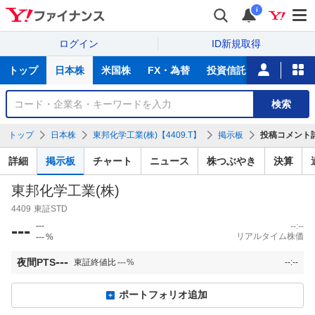
i
ログイン
ID新規取得
主
トップ
日本株
米国株
FX・為替
投資信託
ニュース
な
サ
銘
検索
ー
柄
ビ
を
トップ
日本株
東邦化学工業(株)【4409.T】
掲示板
投稿コメント
ス
検
索
詳細
掲示板
チャート
ニュース
株つぶやき
決算
東邦化学工業(株)
4409
東証STD
---
---
--:--
リアルタイム株価
---
%
---
夜間PTS
東証終値比
---
%
--:--
ポートフォリオ追加