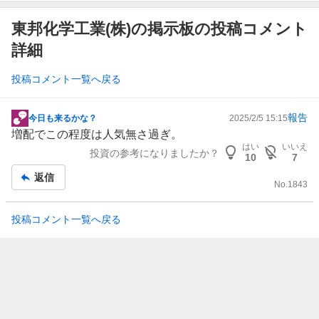
東邦化学工業(株)の掲示板の投稿コメント
詳細
投稿コメント一覧へ戻る
報告
今日も来るかな？
2025/2/5 15:15
掲
増配でこの程度は人気無さ過ぎ。
示
はい
いいえ
投資の参考になりましたか？
板
10
7
記
返信
No.
1843
事
投稿コメント一覧へ戻る