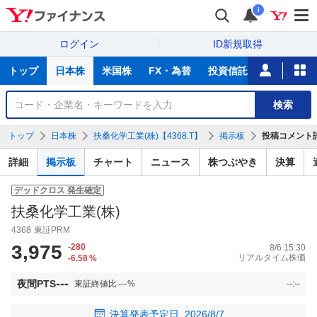
i
ログイン
ID新規取得
主
トップ
日本株
米国株
FX・為替
投資信託
ニュース
な
サ
銘
検索
ー
柄
ビ
を
トップ
日本株
扶桑化学工業(株)【4368.T】
掲示板
投稿コメント
ス
検
索
詳細
掲示板
チャート
ニュース
株つぶやき
決算
デッドクロス
発生確定
扶桑化学工業(株)
4368
東証PRM
3,975
-280
8/6 15:30
リアルタイム株価
-6.58
%
---
夜間PTS
東証終値比
---
%
--:--
決算発表予定日
2026/8/7