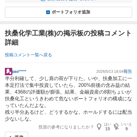
ポートフォリオ追加
扶桑化学工業(株)の掲示板の投稿コメント
詳細
投稿コメント一覧へ戻る
報告
pao*****
2026/5/13 18:04
掲
半分利確して、少し肩の荷が下りた。いや、扶桑加工に一
示
本足打法で集中投資していたら、200%前後の含み益の結
板
果、4368の評価額が膨張。結果、金融資産の8割ちょいが
記
扶桑化工
というきわめて危ないポートフォリオの構成にな
事
っていたんだよな。
残り半分あるけど、どうするかな。ホールドするには配当
少ないしな。
はい
いいえ
投資の参考になりましたか？
15
9