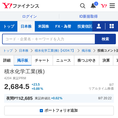
i
ログイン
ID新規取得
主
トップ
日本株
米国株
FX・為替
投資信託
ニュース
な
サ
銘
検索
ー
柄
ビ
を
トップ
日本株
積水化学工業(株)【4204.T】
掲示板
投稿コメント
ス
検
索
詳細
掲示板
チャート
ニュース
株つぶやき
決算
積水化学工業(株)
4204
東証PRM
2,684.5
+23.5
8/7
リアルタイム株価
+0.88
%
2,685
夜間PTS
東証終値比
+0.02
%
8/7 20:22
ポートフォリオ追加