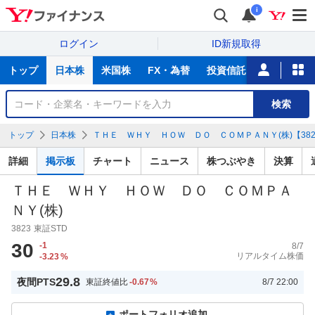
i
ログイン
ID新規取得
主
トップ
日本株
米国株
FX・為替
投資信託
ニュース
な
サ
銘
検索
ー
柄
ビ
を
トップ
日本株
ＴＨＥ ＷＨＹ ＨＯＷ ＤＯ ＣＯＭＰＡＮＹ(株)【3823
ス
検
索
詳細
掲示板
チャート
ニュース
株つぶやき
決算
ＴＨＥ ＷＨＹ ＨＯＷ ＤＯ ＣＯＭＰＡ
ＮＹ(株)
3823
東証STD
30
-1
8/7
リアルタイム株価
-3.23
%
29.8
夜間PTS
東証終値比
-0.67
%
8/7 22:00
ポートフォリオ追加