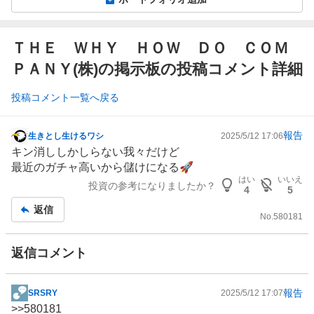
ＴＨＥ ＷＨＹ ＨＯＷ ＤＯ ＣＯＭ
ＰＡＮＹ(株)の掲示板の投稿コメント詳細
投稿コメント一覧へ戻る
報告
生きとし生けるワシ
2025/5/12 17:06
掲
キン消ししかしらない我々だけど
示
最近のガチャ高いから儲けになる🚀
板
はい
いいえ
投資の参考になりましたか？
記
4
5
事
返信
No.
580181
返信コメント
報告
SRSRY
2025/5/12 17:07
掲
>>
580181