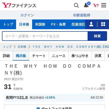
i
ログイン
ID新規取得
主
トップ
日本株
米国株
FX・為替
投資信託
ニュース
な
サ
銘
検索
ー
柄
ビ
を
トップ
日本株
ＴＨＥ ＷＨＹ ＨＯＷ ＤＯ ＣＯＭＰＡＮＹ(株)【3823
ス
検
索
詳細
掲示板
チャート
ニュース
株つぶやき
決算
ＴＨＥ ＷＨＹ ＨＯＷ ＤＯ ＣＯＭＰＡ
ＮＹ(株)
3823
東証STD
31
0
8/6
リアルタイム株価
0.00
%
31.8
夜間PTS
東証終値比
+2.58
%
8/6 22:50
ポートフォリオ追加