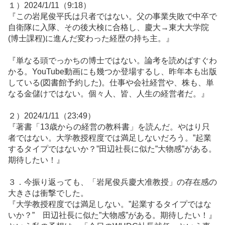
１）2024/1/11（9:18）
『この岩尾俊平氏は只者ではない。父の事業失敗で中卒で
自衛隊に入隊、その後大検に合格し、慶大→東大大学院
(博士課程)に進んだ変わった経歴の持ち主。』
『単なる頭でっかちの博士ではない。論考を読めばすぐわ
かる。YouTube動画にも幾つか登場するし、昨年本も出版
している(図書館予約した)。仕事や会社経営や、株も、単
なる金儲けではない。個々人、皆、人生の経営者だ。』
２）2024/1/11（23:49）
『著書「13歳からの経営の教科書」を読んだ。やはり只
者ではない。大学教授程度では満足しないだろう。”起業
するタイプではないか？”田辺社長に似た”大物感”がある。
期待したい！』
３．今振り返っても、「岩尾俊兵慶大准教授」の存在感の
大きさは衝撃でした。
『大学教授程度では満足しない。”起業するタイプではな
いか？” 田辺社長に似た”大物感”がある。期待したい！』