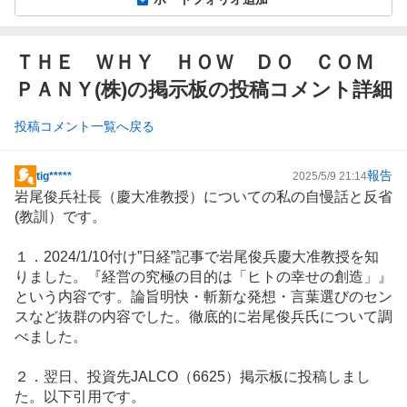
ＴＨＥ ＷＨＹ ＨＯＷ ＤＯ ＣＯＭ
ＰＡＮＹ(株)の掲示板の投稿コメント詳細
投稿コメント一覧へ戻る
報告
tig*****
2025/5/9 21:14
掲
岩尾俊兵社長（慶大准教授）についての私の自慢話と反省
示
(教訓）です。
板
記
１．2024/1/10付け”日経”記事で岩尾俊兵慶大准教授を知
事
りました。『経営の究極の目的は「ヒトの幸せの創造」』
という内容です。論旨明快・斬新な発想・言葉選びのセン
スなど抜群の内容でした。徹底的に岩尾俊兵氏について調
べました。
２．翌日、投資先
JALCO
（6625）掲示板に投稿しまし
た。以下引用です。