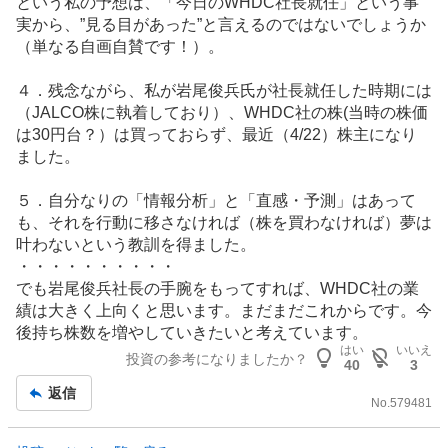
という私の予想は、「今日のWHDC社長就任」という事
実から、”見る目があった”と言えるのではないでしょうか
（単なる自画自賛です！）。
４．残念ながら、私が岩尾俊兵氏が社長就任した時期には
（JALCO株に執着しており）、WHDC社の株(当時の株価
は30円台？）は買っておらず、最近（4/22）株主になり
ました。
５．自分なりの「情報分析」と「直感・予測」はあって
も、それを行動に移さなければ（株を買わなければ）夢は
叶わないという教訓を得ました。
・・・・・・・・・・
でも岩尾俊兵社長の手腕をもってすれば、WHDC社の業
績は大きく上向くと思います。まだまだこれからです。今
後持ち株数を増やしていきたいと考えています。
はい
いいえ
投資の参考になりましたか？
40
3
返信
No.
579481