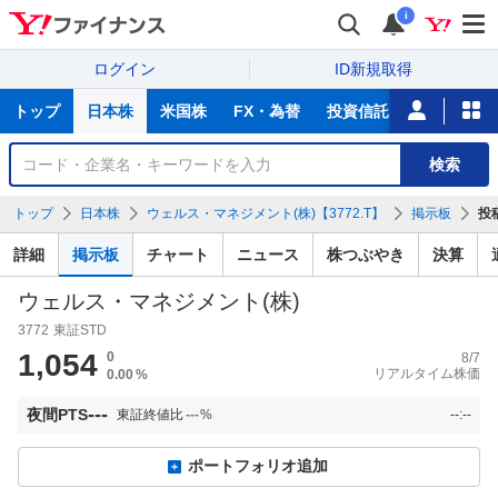
i
ログイン
ID新規取得
主
トップ
日本株
米国株
FX・為替
投資信託
ニュース
な
サ
銘
検索
ー
柄
ビ
を
トップ
日本株
ウェルス・マネジメント(株)【3772.T】
掲示板
投
ス
検
索
詳細
掲示板
チャート
ニュース
株つぶやき
決算
ウェルス・マネジメント(株)
3772
東証STD
1,054
0
8/7
リアルタイム株価
0.00
%
---
夜間PTS
東証終値比
---
%
--:--
ポートフォリオ追加