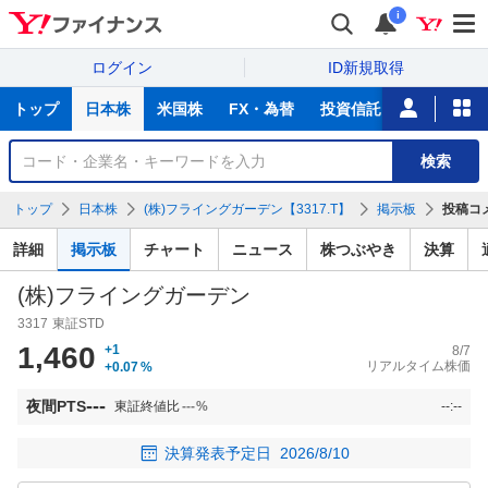
i
ログイン
ID新規取得
主
トップ
日本株
米国株
FX・為替
投資信託
ニュース
な
サ
銘
検索
ー
柄
ビ
を
トップ
日本株
(株)フライングガーデン【3317.T】
掲示板
投稿コ
ス
検
索
詳細
掲示板
チャート
ニュース
株つぶやき
決算
(株)フライングガーデン
3317
東証STD
1,460
+1
8/7
リアルタイム株価
+0.07
%
---
夜間PTS
東証終値比
---
%
--:--
決算発表予定日
2026/8/10