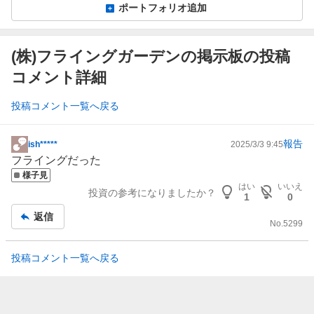
ポートフォリオ追加
(株)フライングガーデンの掲示板の投稿
コメント詳細
投稿コメント一覧へ戻る
報告
ish*****
2025/3/3 9:45
掲
フライングだった
示
様子見
板
はい
いいえ
投資の参考になりましたか？
記
1
0
事
返信
No.
5299
投稿コメント一覧へ戻る