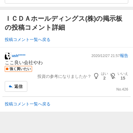
ＩＣＤＡホールディングス(株)の掲示板
の投稿コメント詳細
投稿コメント一覧へ戻る
報告
ush*****
2020/12/27 21:57
掲
ここ良い会社やわ
示
強く買いたい
板
はい
いいえ
投資の参考になりましたか？
記
2
15
事
返信
No.
426
投稿コメント一覧へ戻る