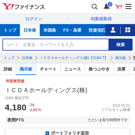
i
ログイン
ID新規取得
主
トップ
日本株
米国株
FX・為替
投資信託
ニュース
な
サ
銘
検索
ー
柄
ビ
を
トップ
日本株
ＩＣＤＡホールディングス(株)【3184.T】
掲示板
ス
検
索
詳細
掲示板
チャート
ニュース
株つぶやき
決算
年初来安値
ＩＣＤＡホールディングス(株)
3184
東証STD
4,180
-70
8/10 15:21
リアルタイム株価
-1.65
%
夜間PTS
ただいま取引時間外です
ポートフォリオ追加