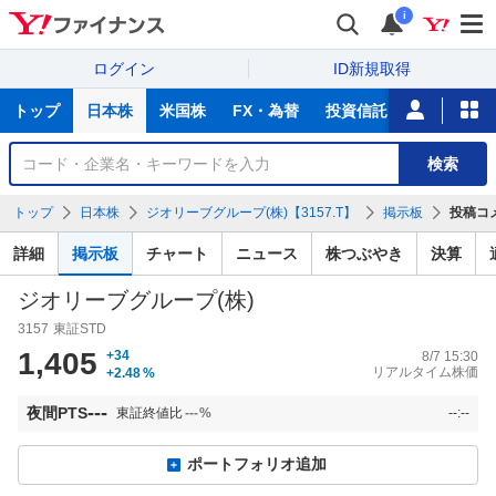
i
ログイン
ID新規取得
主
トップ
日本株
米国株
FX・為替
投資信託
ニュース
な
サ
銘
検索
ー
柄
ビ
を
トップ
日本株
ジオリーブグループ(株)【3157.T】
掲示板
投稿コ
ス
検
索
詳細
掲示板
チャート
ニュース
株つぶやき
決算
ジオリーブグループ(株)
3157
東証STD
1,405
+34
8/7 15:30
リアルタイム株価
+2.48
%
---
夜間PTS
東証終値比
---
%
--:--
ポートフォリオ追加