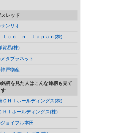
着スレッド
株)サンリオ
ｉｔｃｏｉｎ Ｊａｐａｎ(株)
洋貿易(株)
株)メタプラネット
株)神戸物産
の銘柄を見た人はこんな銘柄も見て
ます
善ＣＨＩホールディングス(株)
ＣＨＩホールディングス(株)
株)ジョイフル本田