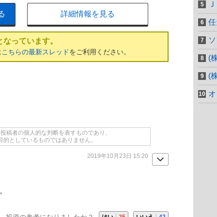
Ｊ
る
詳細情報を見る
任
ソ
となっています。
は
こちらの最新スレッド
をご利用ください。
(
(
オ
て投稿者の個人的な判断を表すものであり、
目的としているものではありません。
2019年10月23日 15:20
。
株。
投資の参考になりましたか？
はい
25
いいえ
42