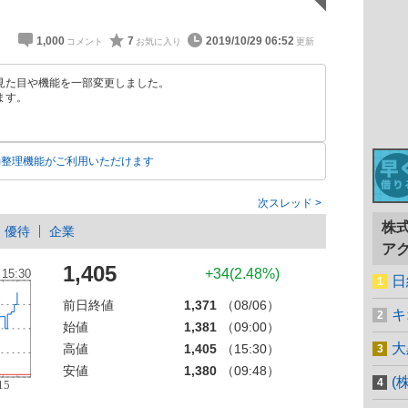
1,000
7
2019/10/29 06:52
見た目や機能を一部変更しました。
ます。
動整理機能がご利用いただけます
次スレッド
株
優待
企業
ア
1,405
+34(2.48%)
日
前日終値
1,371
（08/06）
キ
始値
1,381
（09:00）
大
高値
1,405
（15:30）
安値
1,380
（09:48）
(