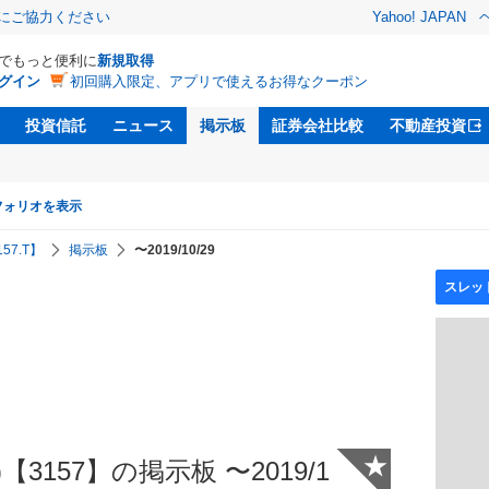
金にご協力ください
Yahoo! JAPAN
Dでもっと便利に
新規取得
グイン
初回購入限定、アプリで使えるお得なクーポン
投資信託
ニュース
掲示板
証券会社比較
不動産投資
フォリオを表示
57.T】
掲示板
〜2019/10/29
★
3157】の掲示板 〜2019/1