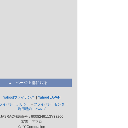
ページ上部に戻る
Yahoo!ファイナンス
Yahoo! JAPAN
ライバシーポリシー
プライバシーセンター
利用規約
ヘルプ
JASRAC許諾番号：9008249113Y38200
写真：アフロ
© LY Corporation