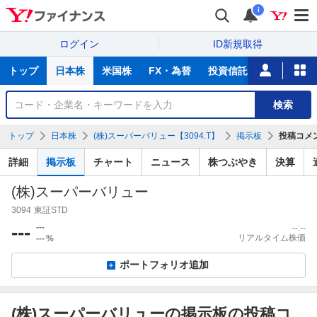
i
ログイン
ID新規取得
主
トップ
日本株
米国株
FX・為替
投資信託
ニュース
な
サ
銘
検索
ー
柄
ビ
を
トップ
日本株
(株)スーパーバリュー【3094.T】
掲示板
投稿コメ
ス
検
索
詳細
掲示板
チャート
ニュース
株つぶやき
決算
(株)スーパーバリュー
3094
東証STD
---
---
--:--
リアルタイム株価
---
%
ポートフォリオ追加
(株)スーパーバリューの掲示板の投稿コ