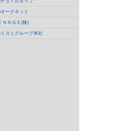
株)デュアルタップ
株)オークネット
ＥＮＮＧＥ(株)
株)ミスミグループ本社