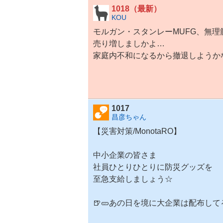
2
1018（最新）
.
KOU
8
モルガン・
スタンレー
MUFG、無
6
%
売り増しましかよ…
,
家庭内不和になるから撤退しようか
様
子
見
1
4
1017
.
昌彦ちゃん
2
9
【
災害対策
/
MonotaRO
】
%
中小企業の皆さま
社員ひとりひとりに防災グッズを
至急支給しましょう☆
🍺🥒あの日を境に大企業は配布して