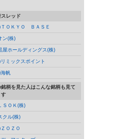
着スレッド
株)ＴＯＫＹＯ ＢＡＳＥ
オン(株)
黒屋ホールディングス(株)
株)リミックスポイント
)海帆
の銘柄を見た人はこんな銘柄も見て
ます
ＬＳＯＫ(株)
スクル(株)
株)ＺＯＺＯ