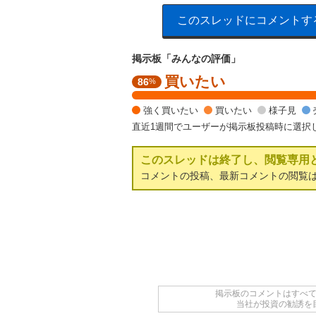
このスレッドにコメントす
掲示板「みんなの評価」
買いたい
強
86
%
く
買
強く買いたい
買いたい
様子見
い
直近1週間でユーザーが掲示板投稿時に選択
た
い
このスレッドは終了し、閲覧専用
4
2
コメントの投稿、最新コメントの閲覧
.
8
6
%
,
買
い
た
掲示板のコメントはすべ
い
当社が投資の勧誘を
4