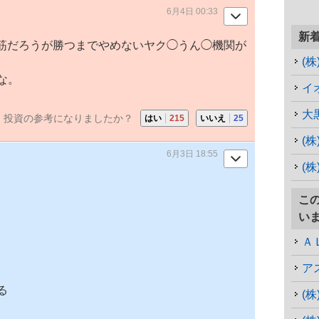
6月4日 00:33
新
理筋だろうが勝つまでやめないヤク◯うん◯機関が
(
な。
イ
大
投資の参考になりましたか？
はい
215
いいえ
25
(
6月3日 18:55
(株
こ
い
Ａ
ア
る
(