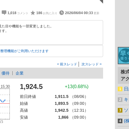
1,018
186
2026/06/04 00:33
見た目や機能を一部変更しました。
ます。
動整理機能がご利用いただけます
前スレッド
次スレッド
株
優待
企業
ア
1,924.5
+13(0.68%)
日
前日終値
1,911.5
（08/06）
キ
始値
1,893.5
（09:00）
ソ
高値
1,942.5
（12:31）
安値
1,866
（09:00）
(