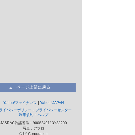
ページ上部に戻る
Yahoo!ファイナンス
Yahoo! JAPAN
ライバシーポリシー
プライバシーセンター
利用規約
ヘルプ
JASRAC許諾番号：9008249113Y38200
写真：アフロ
© LY Corporation