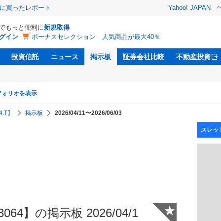
際に買ったレポート
Yahoo! JAPAN
Dでもっと便利に
新規取得
グイン
ボーナスセレクション 人気商品が最大40％
投資信託
ニュース
掲示板
証券会社比較
不動産投資
フォリオを表示
.T】
掲示板
2026/04/11〜2026/06/03
★
64】の掲示板 2026/04/1