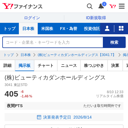
i
ログイン
ID新規取得
主
トップ
日本株
米国株
FX・為替
投資信託
ニュース
な
サ
銘
検索
ー
柄
ビ
を
トップ
日本株
(株)ビューティカダンホールディングス【3041.T】
掲
ス
検
索
詳細
掲示板
チャート
ニュース
株つぶやき
決算
(株)ビューティカダンホールディングス
3041
東証STD
405
-6
8/10 12:33
リアルタイム株価
-1.46
%
夜間PTS
ただいま取引時間外です
決算発表予定日
2026/8/14