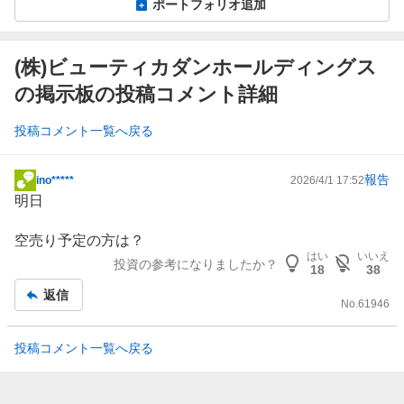
ポートフォリオ追加
(株)ビューティカダンホールディングス
の掲示板の投稿コメント詳細
投稿コメント一覧へ戻る
報告
ino*****
2026/4/1 17:52
掲
明日
示
板
空売り予定の方は？
記
はい
いいえ
投資の参考になりましたか？
事
18
38
返信
No.
61946
投稿コメント一覧へ戻る