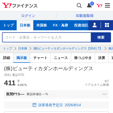
i
ログイン
ID新規取得
主
トップ
日本株
米国株
FX・為替
投資信託
ニュース
な
サ
銘
検索
ー
柄
ビ
を
トップ
日本株
(株)ビューティカダンホールディングス【3041.T】
掲
ス
検
索
詳細
掲示板
チャート
ニュース
株つぶやき
決算
(株)ビューティカダンホールディングス
3041
東証STD
411
0
8/7
リアルタイム株価
0.00
%
---
夜間PTS
東証終値比
---
%
--:--
決算発表予定日
2026/8/14