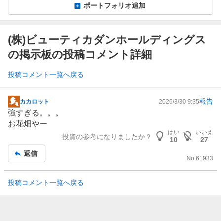
ポートフォリオ追加
(株)ビューティカダンホールディングス
の掲示板の投稿コメント詳細
投稿コメント一覧へ戻る
報告
カカロット
2026/3/30 9:35
掲
強すぎる。。。
示
お花畑やー
板
はい
いいえ
投資の参考になりましたか？
記
10
27
事
返信
No.
61933
投稿コメント一覧へ戻る