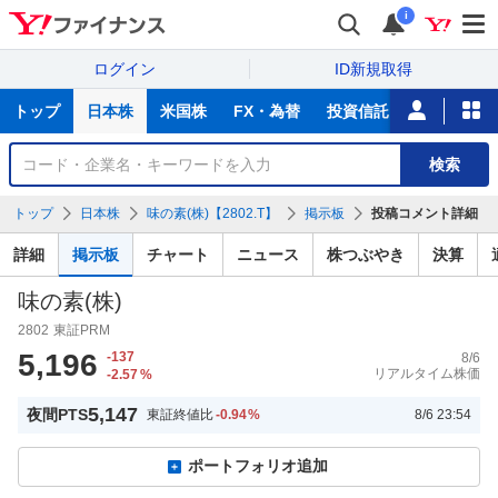
i
ログイン
ID新規取得
主
トップ
日本株
米国株
FX・為替
投資信託
ニュース
な
サ
銘
検索
ー
柄
ビ
を
トップ
日本株
味の素(株)【2802.T】
掲示板
投稿コメント詳細
ス
検
索
詳細
掲示板
チャート
ニュース
株つぶやき
決算
味の素(株)
2802
東証PRM
5,196
-137
8/6
リアルタイム株価
-2.57
%
5,147
夜間PTS
東証終値比
-0.94
%
8/6 23:54
ポートフォリオ追加