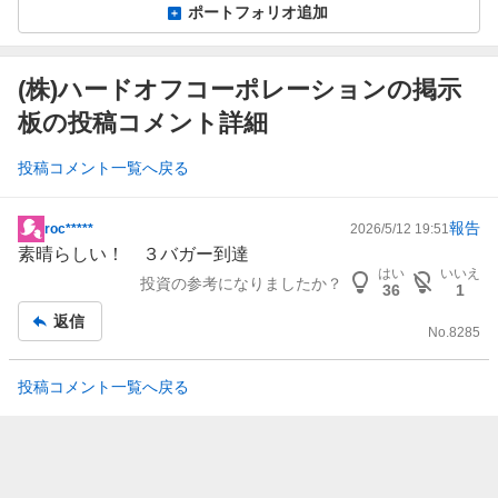
ポートフォリオ追加
(株)ハードオフコーポレーションの掲示
板の投稿コメント詳細
投稿コメント一覧へ戻る
報告
roc*****
2026/5/12 19:51
掲
素晴らしい！ ３バガー到達
示
はい
いいえ
投資の参考になりましたか？
板
36
1
記
返信
No.
8285
事
投稿コメント一覧へ戻る