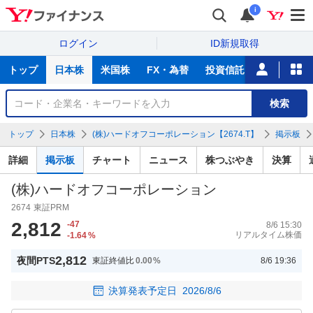
i
ログイン
ID新規取得
主
トップ
日本株
米国株
FX・為替
投資信託
ニュース
な
サ
銘
検索
ー
柄
ビ
を
トップ
日本株
(株)ハードオフコーポレーション【2674.T】
掲示板
ス
検
索
詳細
掲示板
チャート
ニュース
株つぶやき
決算
(株)ハードオフコーポレーション
2674
東証PRM
2,812
-47
8/6 15:30
リアルタイム株価
-1.64
%
2,812
夜間PTS
東証終値比
0.00
%
8/6 19:36
決算発表予定日
2026/8/6