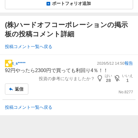
ポートフォリオ追加
(株)ハードオフコーポレーションの掲示
板の投稿コメント詳細
投稿コメント一覧へ戻る
報告
t_s*****
2026/5/12 14:50
掲
92円やったら2300円で買っても利回り4％！！
示
はい
いいえ
投資の参考になりましたか？
板
28
1
記
返信
No.
8277
事
投稿コメント一覧へ戻る