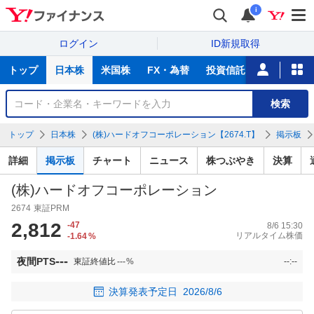
i
ログイン
ID新規取得
主
トップ
日本株
米国株
FX・為替
投資信託
ニュース
な
サ
銘
検索
ー
柄
ビ
を
トップ
日本株
(株)ハードオフコーポレーション【2674.T】
掲示板
ス
検
索
詳細
掲示板
チャート
ニュース
株つぶやき
決算
(株)ハードオフコーポレーション
2674
東証PRM
2,812
-47
8/6 15:30
リアルタイム株価
-1.64
%
---
夜間PTS
東証終値比
---
%
--:--
決算発表予定日
2026/8/6