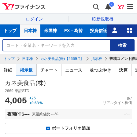
i
ログイン
ID新規取得
主
トップ
日本株
米国株
FX・為替
投資信託
ニュース
な
サ
銘
検索
ー
柄
ビ
を
トップ
日本株
カネ美食品(株)【2669.T】
掲示板
投稿コメント詳
ス
検
索
詳細
掲示板
チャート
ニュース
株つぶやき
決算
カネ美食品(株)
2669
東証STD
4,005
+25
8/7
リアルタイム株価
+0.63
%
---
夜間PTS
東証終値比
---
%
--:--
ポートフォリオ追加