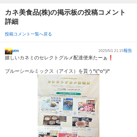
カネ美食品(株)の掲示板の投稿コメント
詳細
投稿コメント一覧へ戻る
報告
ptm
2025/5/1 21:15
掲
嬉しいカネミのセレクトグルメ配達便来たーぁ❗️
示
板
ブルーシールミックス（アイス）を貰う*\(^o^)/*
記
事