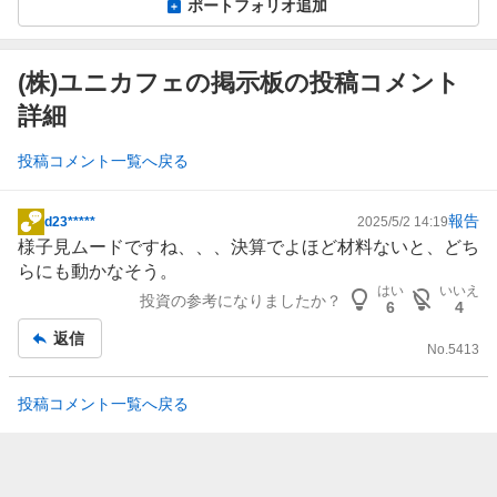
ポートフォリオ追加
(株)ユニカフェの掲示板の投稿コメント
詳細
投稿コメント一覧へ戻る
報告
d23*****
2025/5/2 14:19
掲
様子見ムードですね、、、決算でよほど材料ないと、どち
示
らにも動かなそう。
板
はい
いいえ
投資の参考になりましたか？
記
6
4
事
返信
No.
5413
投稿コメント一覧へ戻る