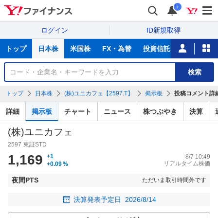
i
ログイン
ID新規取得
主
トップ
日本株
米国株
FX・為替
投資信託
ニュース
な
サ
銘
検索
ー
柄
ビ
を
トップ
日本株
(株)ユニカフェ【2597.T】
掲示板
投稿コメント詳
ス
検
索
詳細
掲示板
チャート
ニュース
株つぶやき
決算
(株)ユニカフェ
2597
東証STD
1,169
+1
8/7 10:49
リアルタイム株価
+0.09
%
夜間PTS
ただいま取引時間外です
決算発表予定日
2026/8/14