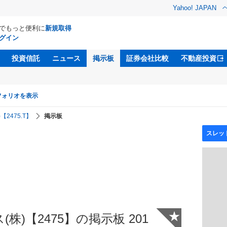
Yahoo! JAPAN
Dでもっと便利に
新規取得
グイン
投資信託
ニュース
掲示板
証券会社比較
不動産投資
フォリオを表示
2475.T】
掲示板
★
)【2475】の掲示板 201