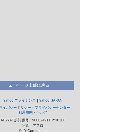
ページ上部に戻る
Yahoo!ファイナンス
Yahoo! JAPAN
ライバシーポリシー
プライバシーセンター
利用規約
ヘルプ
JASRAC許諾番号：9008249113Y38200
写真：アフロ
© LY Corporation