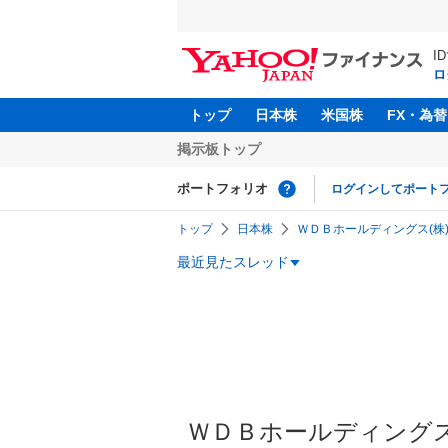
I
ロ
トップ
日本株
米国株
FX・為替
掲示板トップ
ポートフォリオ
ログインしてポート
トップ
日本株
ＷＤＢホールディングス(株)【
最近見たスレッド
ＷＤＢホールディングス(株