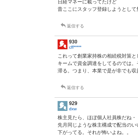
日経マネーに載ってたけど
昔ここにスタッフ登録しようとして無
返信する
930
cff*****
これって創業家持株の相続税対策と
キームで資金調達をしてるのでは。
滞る。つまり、本業で是が非でも収
返信する
929
dxw
株主見たら、ほぼ個人社員株だね・
先月同じような株主構成で配当のい
下がってる。それが怖いよね。。