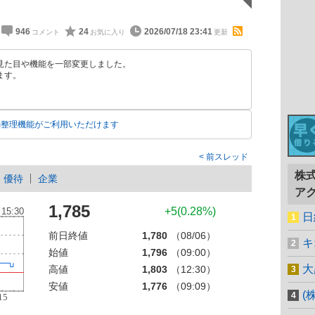
946
24
2026/07/18 23:41
見た目や機能を一部変更しました。
ます。
動整理機能がご利用いただけます
前スレッド
株
優待
企業
ア
1,785
+5(0.28%)
日
前日終値
1,780
（08/06）
キ
始値
1,796
（09:00）
大
高値
1,803
（12:30）
安値
1,776
（09:09）
(