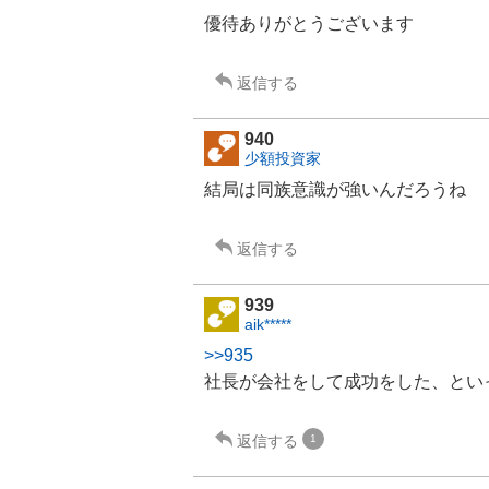
優待ありがとうございます
返信する
940
少額投資家
結局は同族意識が強いんだろうね
返信する
939
aik*****
>>935
社長が会社をして成功をした、とい
返信する
1