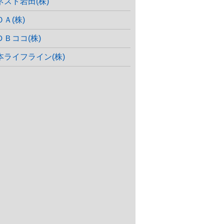
ネスト岩田(株)
ＯＡ(株)
ＤＢココ(株)
本ライフライン(株)