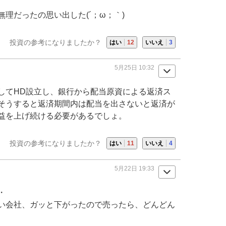
理だったの思い出した(´；ω；｀)
投資の参考になりましたか？
はい
12
いいえ
3
5月25日 10:32
してHD設立し、
銀行
から配当原資による返済ス
そうすると返済期間内は配当を出さないと返済が
益を上げ続ける必要があるでしょ。
投資の参考になりましたか？
はい
11
いいえ
4
5月22日 19:33
・
い会社、ガッと下がったので売ったら、どんどん