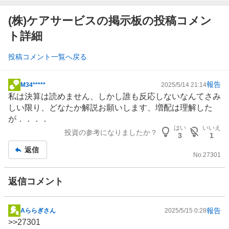
(株)ケアサービスの掲示板の投稿コメン
ト詳細
投稿コメント一覧へ戻る
報告
M34*****
2025/5/14 21:14
掲
私は決算は読めません、しかし誰も反応しないなんてさみ
示
しい限り、どなたか解説お願いします、増配は理解した
板
が．．．．
記
はい
いいえ
投資の参考になりましたか？
事
3
1
返信
No.
27301
返信コメント
報告
Aららぎさん
2025/5/15 0:28
掲
>>
27301
示