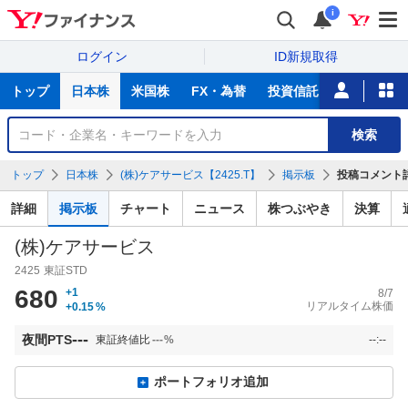
i
ログイン
ID新規取得
主
トップ
日本株
米国株
FX・為替
投資信託
ニュース
な
サ
銘
検索
ー
柄
ビ
を
トップ
日本株
(株)ケアサービス【2425.T】
掲示板
投稿コメント
ス
検
索
詳細
掲示板
チャート
ニュース
株つぶやき
決算
(株)ケアサービス
2425
東証STD
680
+1
8/7
リアルタイム株価
+0.15
%
---
夜間PTS
東証終値比
---
%
--:--
ポートフォリオ追加