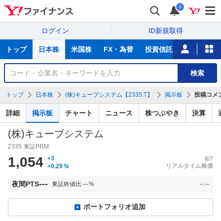
i
ログイン
ID新規取得
主
トップ
日本株
米国株
FX・為替
投資信託
ニュース
な
サ
銘
検索
ー
柄
ビ
を
トップ
日本株
(株)キューブシステム【2335.T】
掲示板
投稿コメ
ス
検
索
詳細
掲示板
チャート
ニュース
株つぶやき
決算
(株)キューブシステム
2335
東証PRM
1,054
+3
8/7
リアルタイム株価
+0.29
%
---
夜間PTS
東証終値比
---
%
--:--
ポートフォリオ追加