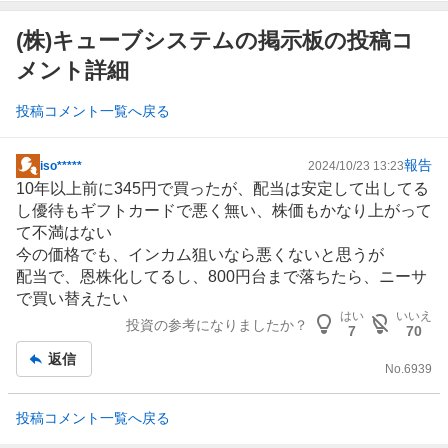
(株)キューブシステムの掲示板の投稿コ
メント詳細
投稿コメント一覧へ戻る
報告
iso*****
2024/10/23 13:23
掲
10年以上前に345円で買ったが、配当は安定して出してる
示
し優待もギフトカードで悪く無い、株価もかなり上がって
板
て不満はない
記
今の価格でも、インカム狙いなら悪くないと思うが
事
配当で、恩株化してるし、800円台まで落ちたら、ニーサ
で買い替えたい
はい
いいえ
投資の参考になりましたか？
7
70
返信
No.
6939
投稿コメント一覧へ戻る