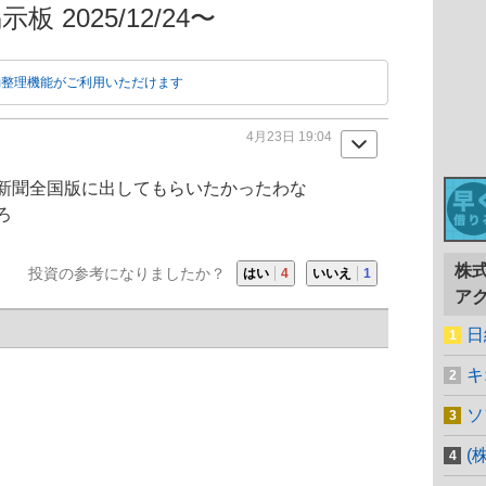
板 2025/12/24〜
動整理機能がご利用いただけます
4月23日 19:04
新聞全国版に出してもらいたかったわな
ろ
株
投資の参考になりましたか？
はい
4
いいえ
1
ア
日
キ
ソ
(