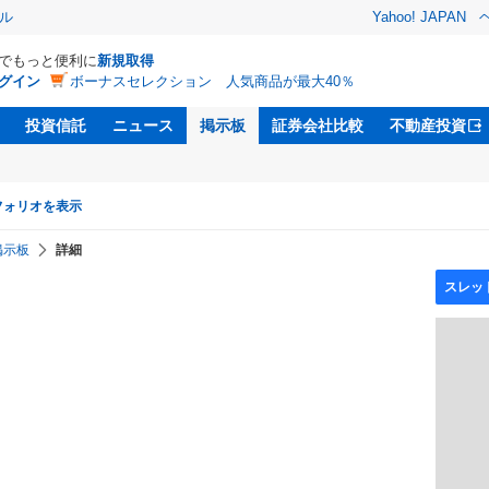
ル
Yahoo! JAPAN
Dでもっと便利に
新規取得
グイン
ボーナスセレクション 人気商品が最大40％
投資信託
ニュース
掲示板
証券会社比較
不動産投資
フォリオを表示
掲示板
詳細