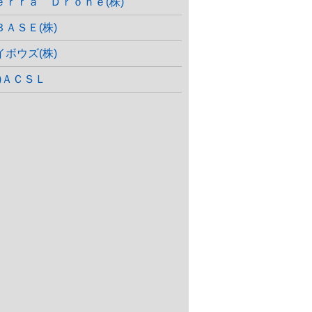
ｅｒｒａ Ｄｒｏｎｅ(株)
ＢＡＳＥ(株)
イボウズ(株)
株)ＡＣＳＬ