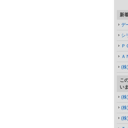
新
デ
シ
Ｐ
Ａ
(
こ
い
(
(