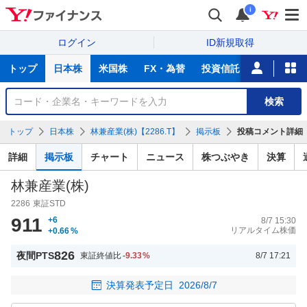
i
ログイン
ID新規取得
主
トップ
日本株
米国株
FX・為替
投資信託
ニュース
な
サ
銘
検索
ー
柄
ビ
を
トップ
日本株
林兼産業(株)【2286.T】
掲示板
投稿コメント詳細
ス
検
索
詳細
掲示板
チャート
ニュース
株つぶやき
決算
林兼産業(株)
2286
東証STD
911
+6
8/7 15:30
リアルタイム株価
+0.66
%
826
夜間PTS
東証終値比
-9.33
%
8/7 17:21
決算発表予定日
2026/8/7