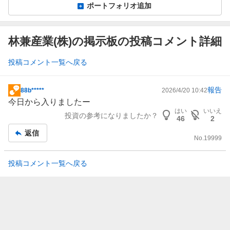
ポートフォリオ追加
林兼産業(株)の掲示板の投稿コメント詳細
投稿コメント一覧へ戻る
報告
88b*****
2026/4/20 10:42
掲
今日から入りましたー
示
はい
いいえ
投資の参考になりましたか？
板
46
2
記
返信
No.
19999
事
投稿コメント一覧へ戻る