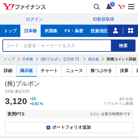
i
ログイン
ID新規取得
主
トップ
日本株
米国株
FX・為替
投資信託
ニュース
な
サ
銘
検索
ー
柄
ビ
を
トップ
日本株
(株)ブルボン【2208.T】
掲示板
投稿コメント詳細
ス
検
索
詳細
掲示板
チャート
ニュース
株つぶやき
決算
(株)ブルボン
2208
東証STD
3,120
+25
8/7 9:56
リアルタイム株価
+0.81
%
夜間PTS
ただいま取引時間外です
ポートフォリオ追加