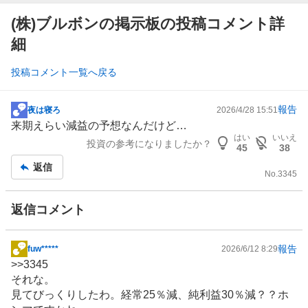
(株)ブルボンの掲示板の投稿コメント詳
細
投稿コメント一覧へ戻る
報告
夜は寝ろ
2026/4/28 15:51
掲
来期えらい減益の予想なんだけど…
示
はい
いいえ
投資の参考になりましたか？
板
45
38
記
返信
No.
3345
事
返信コメント
報告
fuw*****
2026/6/12 8:29
掲
>>
3345
示
それな。
板
見てびっくりしたわ。経常25％減、純利益30％減？？ホ
記