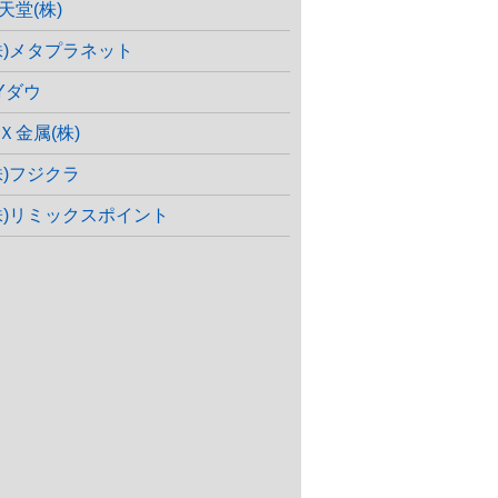
天堂(株)
株)メタプラネット
Yダウ
Ｘ金属(株)
株)フジクラ
株)リミックスポイント