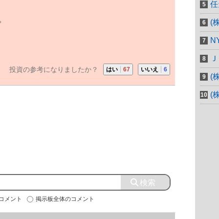
任
。
(
N
Ｊ
投資の参考になりましたか？
はい
67
いいえ
6
(
(
のコメント
掲示板全体のコメント