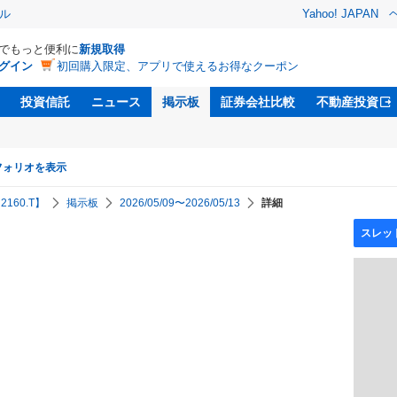
ル
Yahoo! JAPAN
Dでもっと便利に
新規取得
グイン
初回購入限定、アプリで使えるお得なクーポン
投資信託
ニュース
掲示板
証券会社比較
不動産投資
フォリオを表示
160.T】
掲示板
2026/05/09〜2026/05/13
詳細