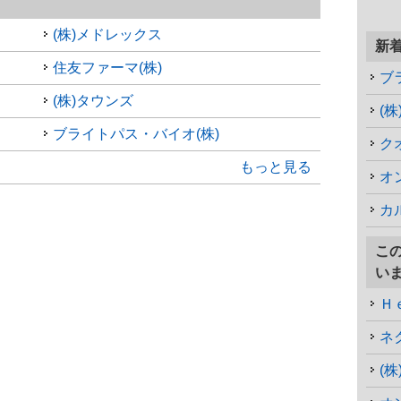
(株)メドレックス
新
住友ファーマ(株)
ブ
(株)タウンズ
(
ブライトパス・バイオ(株)
ク
もっと見る
オ
カ
こ
い
Ｈ
ネ
(