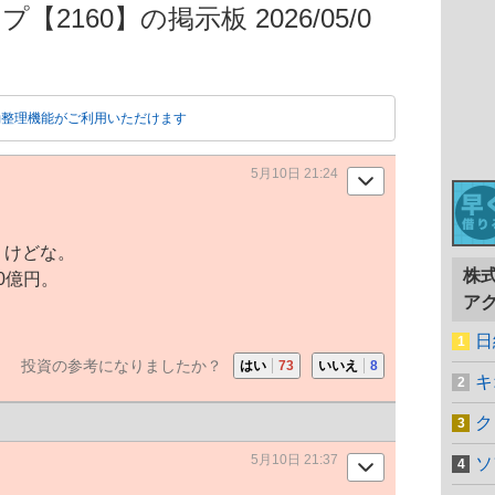
2160】の掲示板 2026/05/0
動整理機能がご利用いただけます
5月10日 21:24
うけどな。
株
00億円。
ア
日
投資の参考になりましたか？
はい
73
いいえ
8
キ
ク
5月10日 21:37
ソ