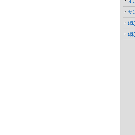
オ
サ
(
(