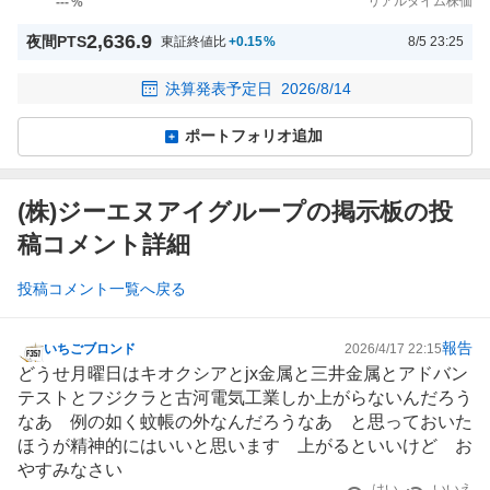
リアルタイム株価
---
%
2,636.9
夜間PTS
東証終値比
+0.15
%
8/5 23:25
決算発表予定日
2026/8/14
ポートフォリオ追加
(株)ジーエヌアイグループの掲示板の投
稿コメント詳細
投稿コメント一覧へ戻る
報告
いちごブロンド
2026/4/17 22:15
掲
どうせ月曜日は
キオクシア
とjx金属と
三井金属
と
アドバン
示
テスト
と
フジクラ
と
古河電気工業
しか上がらないんだろう
板
なあ 例の如く蚊帳の外なんだろうなあ と思っておいた
記
ほうが精神的にはいいと思います 上がるといいけど お
事
やすみなさい
はい
いいえ