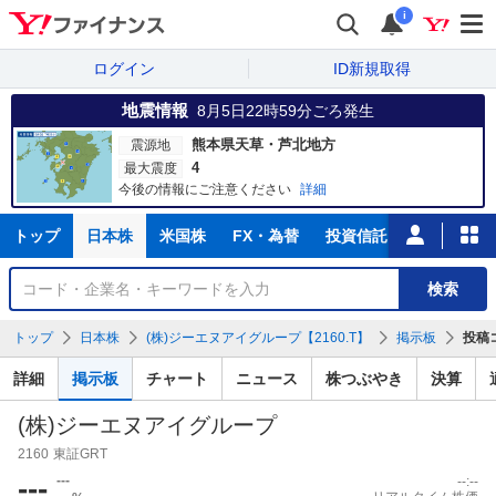
i
ログイン
ID新規取得
地震情報
8月5日22時59分
ごろ発生
熊本県天草・芦北地方
震源地
4
最大震度
今後の情報にご注意ください
詳細
主
トップ
日本株
米国株
FX・為替
投資信託
ニュース
な
サ
銘
検索
ー
柄
ビ
を
トップ
日本株
(株)ジーエヌアイグループ【2160.T】
掲示板
投稿
ス
検
索
詳細
掲示板
チャート
ニュース
株つぶやき
決算
(株)ジーエヌアイグループ
2160
東証GRT
---
---
--:--