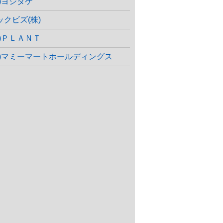
株)ヨシタケ
ックビズ(株)
株)ＰＬＡＮＴ
株)マミーマートホールディングス