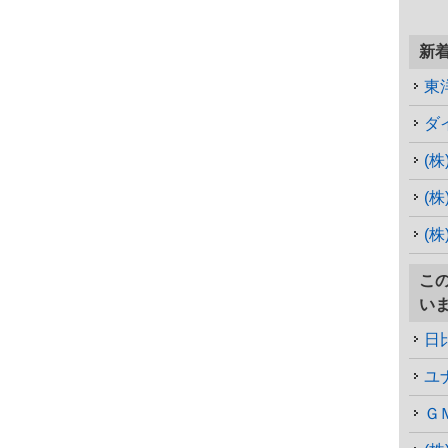
新
東
ダ
(
(
(
こ
い
日