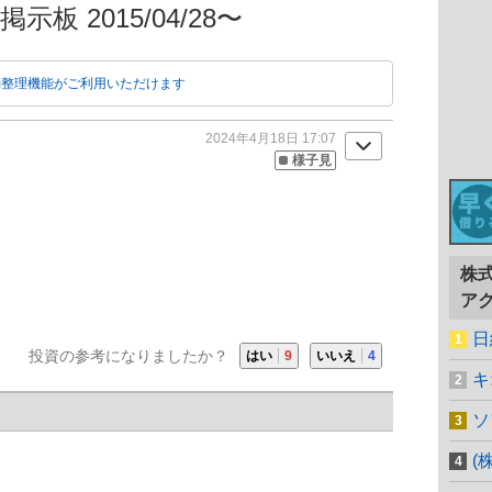
示板 2015/04/28〜
動整理機能がご利用いただけます
2024年4月18日 17:07
様子見
株
ア
日
投資の参考になりましたか？
はい
9
いいえ
4
キ
ソ
(