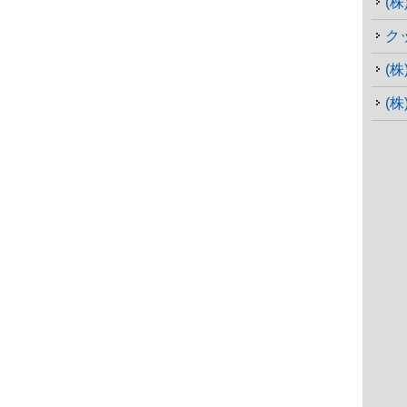
(
ク
(
(