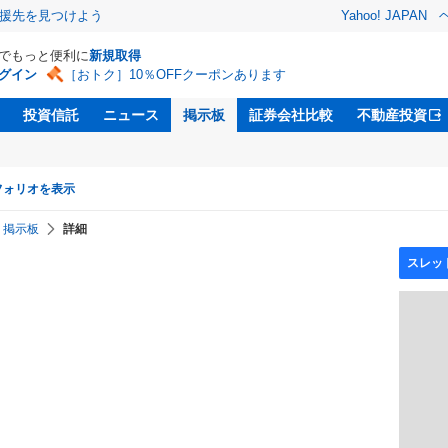
援先を見つけよう
Yahoo! JAPAN
Dでもっと便利に
新規取得
グイン
［おトク］10％OFFクーポンあります
投資信託
ニュース
掲示板
証券会社比較
不動産投資
フォリオを表示
掲示板
詳細