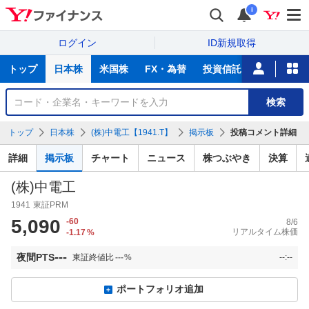
i
ログイン
ID新規取得
主
トップ
日本株
米国株
FX・為替
投資信託
ニュース
な
サ
銘
検索
ー
柄
ビ
を
トップ
日本株
(株)中電工【1941.T】
掲示板
投稿コメント詳細
ス
検
索
詳細
掲示板
チャート
ニュース
株つぶやき
決算
(株)中電工
1941
東証PRM
5,090
-60
8/6
リアルタイム株価
-1.17
%
---
夜間PTS
東証終値比
---
%
--:--
ポートフォリオ追加