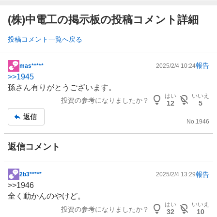
(株)中電工の掲示板の投稿コメント詳細
投稿コメント一覧へ戻る
報告
mas*****
2025/2/4 10:24
掲
>>
1945
示
孫さん有りがとうございます。
板
はい
いいえ
投資の参考になりましたか？
記
12
5
事
返信
No.
1946
返信コメント
報告
2b3*****
2025/2/4 13:29
掲
>>
1946
示
全く動かんのやけど。
板
はい
いいえ
投資の参考になりましたか？
記
32
10